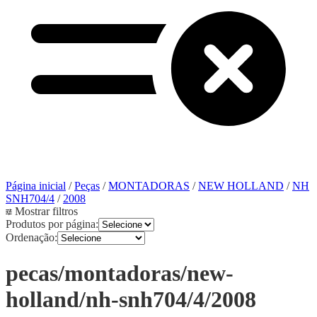
Página inicial
/
Peças
/
MONTADORAS
/
NEW HOLLAND
/
NH
SNH704/4
/
2008
Mostrar filtros
Produtos por página:
Ordenação:
pecas/montadoras/new-
holland/nh-snh704/4/2008