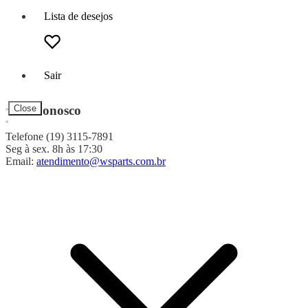
Lista de desejos
Sair
Fale Conosco
Close
Telefone (19) 3115-7891
Seg à sex. 8h às 17:30
Email:
atendimento@wsparts.com.br