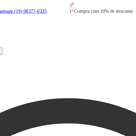
hatsapp
(19) 98377-0335
1ª Compra com
10% de desconto