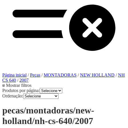
Página inicial
/
Peças
/
MONTADORAS
/
NEW HOLLAND
/
NH
CS 640
/
2007
Mostrar filtros
Produtos por página:
Ordenação:
pecas/montadoras/new-
holland/nh-cs-640/2007