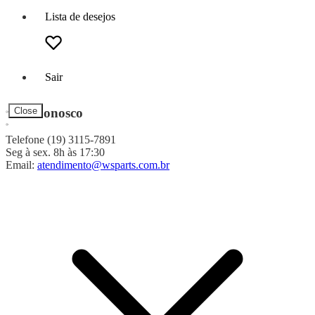
Lista de desejos
Sair
Fale Conosco
Close
Telefone (19) 3115-7891
Seg à sex. 8h às 17:30
Email:
atendimento@wsparts.com.br