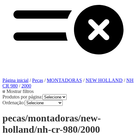
Página inicial
/
Peças
/
MONTADORAS
/
NEW HOLLAND
/
NH
CR 980
/
2000
Mostrar filtros
Produtos por página:
Ordenação:
pecas/montadoras/new-
holland/nh-cr-980/2000