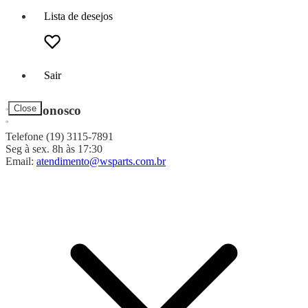
Lista de desejos
Sair
Fale Conosco
Close
Telefone (19) 3115-7891
Seg à sex. 8h às 17:30
Email:
atendimento@wsparts.com.br