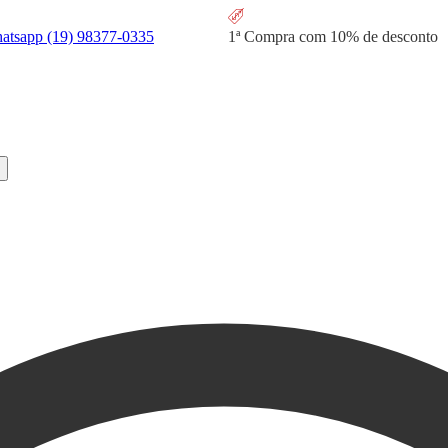
hatsapp
(19) 98377-0335
1ª Compra com
10% de desconto