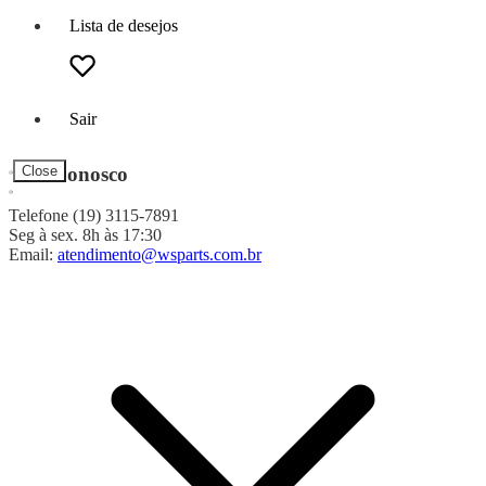
Lista de desejos
Sair
Fale Conosco
Close
Telefone (19) 3115-7891
Seg à sex. 8h às 17:30
Email:
atendimento@wsparts.com.br