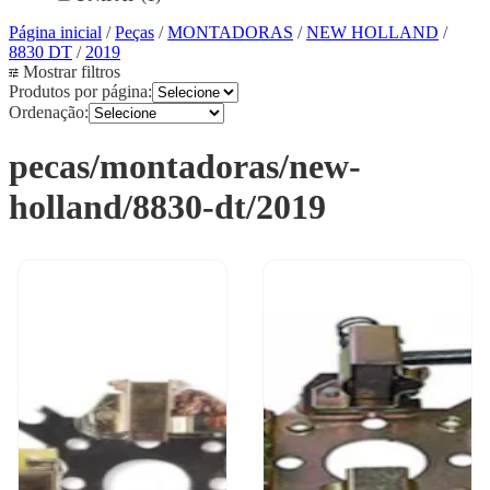
Página inicial
/
Peças
/
MONTADORAS
/
NEW HOLLAND
/
8830 DT
/
2019
Mostrar filtros
Produtos por página:
Ordenação:
pecas/montadoras/new-
holland/8830-dt/2019