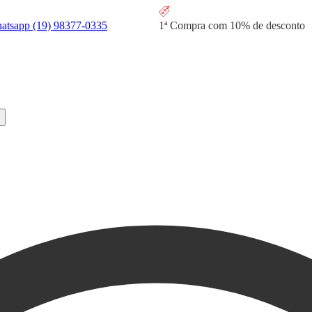
hatsapp
(19) 98377-0335
1ª Compra com
10% de desconto