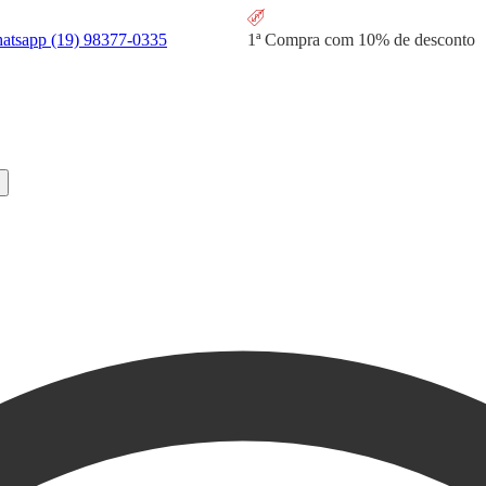
hatsapp
(19) 98377-0335
1ª Compra com
10% de desconto