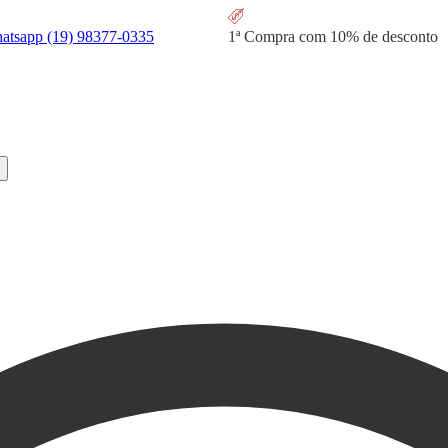
hatsapp
(19) 98377-0335
1ª Compra com
10% de desconto