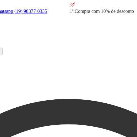
hatsapp
(19) 98377-0335
1ª Compra com
10% de desconto