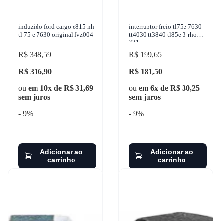
induzido ford cargo c815 nh
interruptor freio tl75e 7630
tl 75 e 7630 original fvz004
tt4030 tt3840 tl85e 3-rho
331
R$ 348,59
R$ 199,65
R$ 316,90
R$ 181,50
ou
em 10x de R$ 31,69
ou
em 6x de R$ 30,25
sem juros
sem juros
- 9%
- 9%
Adicionar ao
Adicionar ao
carrinho
carrinho