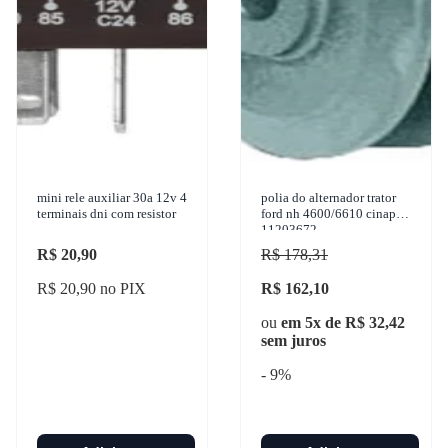
mini rele auxiliar 30a 12v 4
polia do alternador trator
terminais dni com resistor
ford nh 4600/6610 cinap
11203672
R$ 20,90
R$ 178,31
R$ 20,90 no PIX
R$ 162,10
ou
em 5x de R$ 32,42
sem juros
- 9%