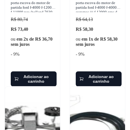
porta escova do motor de
porta escova do motor de
partida ford f-4000 f-12000
partida ford f-4000 f-4000
f-11000 new holland 7630
euromec iii f-12000 gmc d-
vw 7-90s 1950-2011 unifap -
60 new holland 7630 1950-
R$ 80,74
R$ 64,13
1.111/
2011 sulcarbon -
R$ 73,40
R$ 58,30
ou
em 2x de R$ 36,70
ou
em 1x de R$ 58,30
sem juros
sem juros
- 9%
- 9%
Adicionar ao
Adicionar ao
carrinho
carrinho