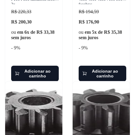
2x
facobras
R$ 220,33
R$ 194,59
R$ 200,30
R$ 176,90
ou
em 6x de R$ 33,38
ou
em 5x de R$ 35,38
sem juros
sem juros
- 9%
- 9%
Adicionar ao
Adicionar ao
carrinho
carrinho