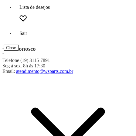
Lista de desejos
Sair
Fale Conosco
Close
Telefone (19) 3115-7891
Seg à sex. 8h às 17:30
Email:
atendimento@wsparts.com.br