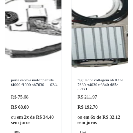
porta escova motor partida
regulador voltagem nh tl75e
f4000 f1000 nh7630 1.102/4
7630 tt4030 tt3840 tl85e
ga781
R$ 75,68
R$ 211,97
R$ 68,80
R$ 192,70
ou
em 2x de R$ 34,40
ou
em 6x de R$ 32,12
sem juros
sem juros
- 9%
- 9%