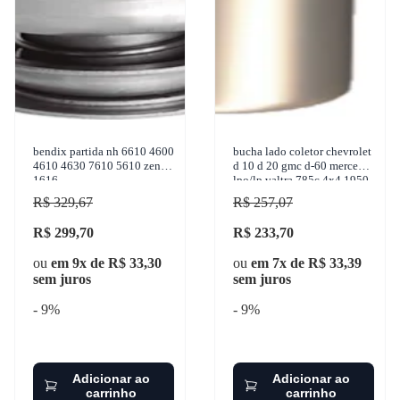
bendix partida nh 6610 4600
bucha lado coletor chevrolet
4610 4630 7610 5610 zen
d 10 d 20 gmc d-60 mercedes
1616
lpo/lp valtra 785c 4x4 1950-
1994 sulcarbon - sc084-std
R$ 329,67
R$ 257,07
R$ 299,70
R$ 233,70
ou
em 9x de R$ 33,30
ou
em 7x de R$ 33,39
sem juros
sem juros
- 9%
- 9%
Adicionar ao
Adicionar ao
carrinho
carrinho