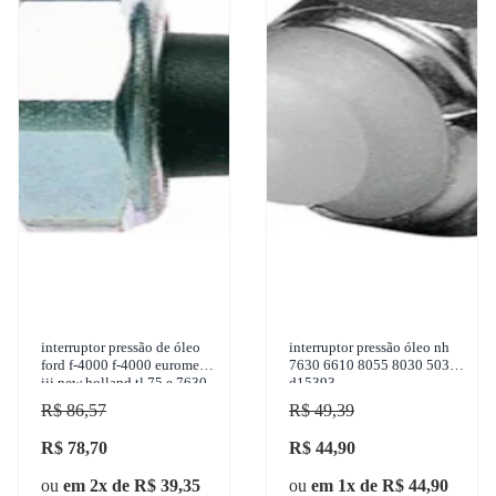
interruptor pressão de óleo
interruptor pressão óleo nh
ford f-4000 f-4000 euromec
7630 6610 8055 8030 5030
iii new holland tl 75 e 7630
d15393
tt 4030 1942-2011 3-rho -
R$ 86,57
R$ 49,39
3340
R$ 78,70
R$ 44,90
ou
em 2x de R$ 39,35
ou
em 1x de R$ 44,90