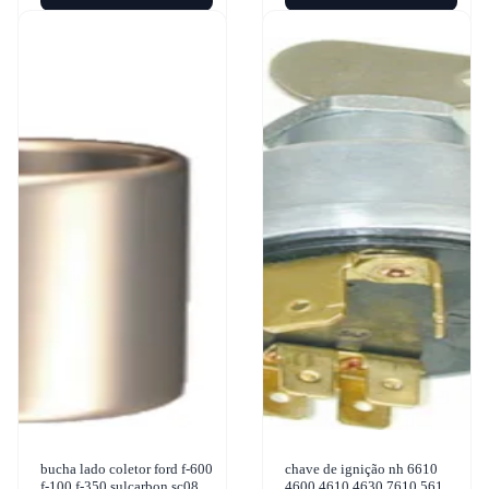
bucha lado coletor ford f-600
chave de ignição nh 6610
f-100 f-350 sulcarbon sc084-
4600 4610 4630 7610 5610