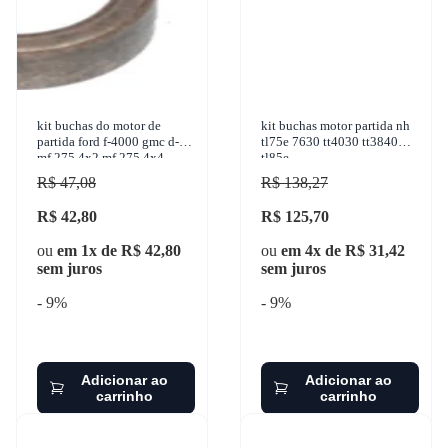
kit buchas do motor de
kit buchas motor partida nh
partida ford f-4000 gmc d-60
tl75e 7630 tt4030 tt3840
mf 275 4x2 mf 275 4x4
tl85e
valtra 785c 4x4 1950-1998
R$ 47,08
R$ 138,27
sulc
R$ 42,80
R$ 125,70
ou
em 1x de R$ 42,80
ou
em 4x de R$ 31,42
sem juros
sem juros
- 9%
- 9%
Adicionar ao
Adicionar ao
carrinho
carrinho