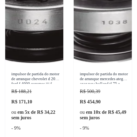
impulsor de partida do motor
impulsor de partida do motor
de arranque chevrolet d 20
de arranque mercedes atego
ford f-4000 euromec iii f-
axor new holland tl 75 e
4000 massey ferguson mf
7630 tt 4030 1942-2011 zen
R$ 188,21
R$ 500,39
275 4x2 mf 275
- 1038
R$ 171,10
R$ 454,90
ou
em 5x de R$ 34,22
ou
em 10x de R$ 45,49
sem juros
sem juros
- 9%
- 9%