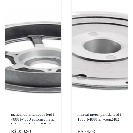
mancal do alternador ford f-
mancal motor partida ford f-
4000 f-4000 euromec iii new
1000 f-4000 mf - zen2402
holland 6610 4600/4610
5610 1950-2011 zen - 3119
R$ 250,80
R$ 74,03