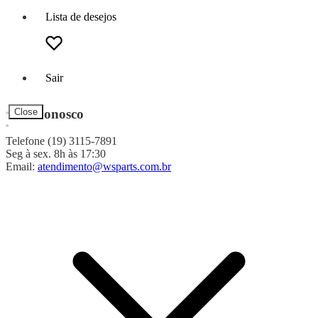
Lista de desejos
Sair
Fale Conosco
Close
Telefone (19) 3115-7891
Seg à sex. 8h às 17:30
Email:
atendimento@wsparts.com.br