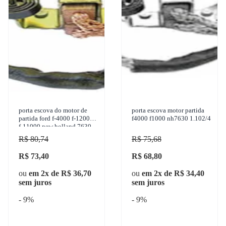
porta escova do motor de
porta escova motor partida
partida ford f-4000 f-12000
f4000 f1000 nh7630 1.102/4
f-11000 new holland 7630
vw 7-90s 1950-2011 unifap -
R$ 80,74
R$ 75,68
1.111/
R$ 73,40
R$ 68,80
ou
em 2x de R$ 36,70
ou
em 2x de R$ 34,40
sem juros
sem juros
- 9%
- 9%