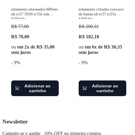
rolamento alternador 600wts
rolamento cilindro concavo
nh tc57 5030 tc55e nsk
de barras nh tc57 tc55e
6206ddu
6308ddu
R$ 77,00
R$ 200,31
R$ 70,00
R$ 182,10
ou
em 2x de R$ 35,00
ou
em 6x de R$ 30,35
sem juros
sem juros
- 9%
- 9%
Adicionar ao
Adicionar ao
carrinho
carrinho
Newsletter
Cadastre-se e ganhe
10% OFF
na primeira compra