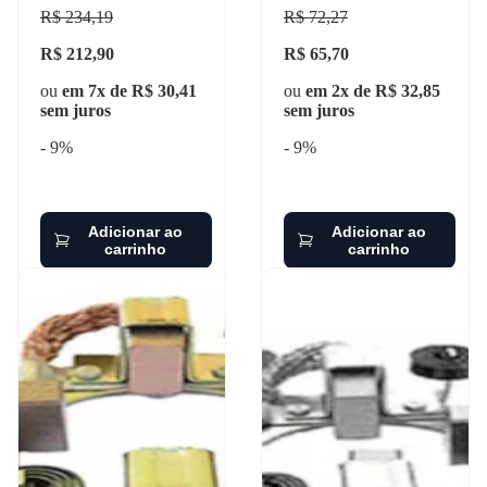
holland 7630 1950-2011
R$ 234,19
R$ 72,27
sulcarbon - a-111-1
R$ 212,90
R$ 65,70
ou
em 7x de R$ 30,41
ou
em 2x de R$ 32,85
sem juros
sem juros
- 9%
- 9%
Adicionar ao
Adicionar ao
carrinho
carrinho