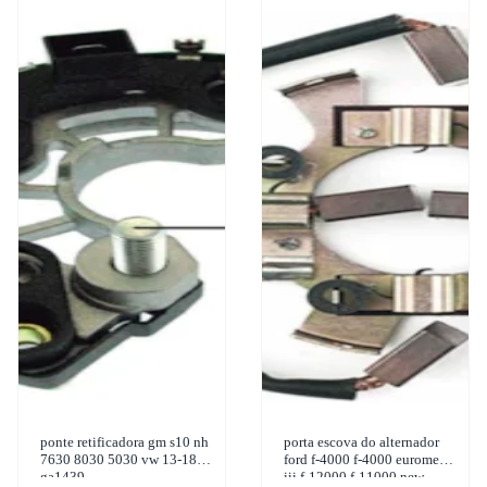
ponte retificadora gm s10 nh
porta escova do alternador
7630 8030 5030 vw 13-180
ford f-4000 f-4000 euromec
ga1439
iii f-12000 f-11000 new