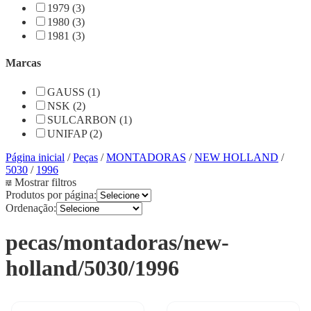
1979 (3)
1980 (3)
1981 (3)
Marcas
GAUSS (1)
NSK (2)
SULCARBON (1)
UNIFAP (2)
Página inicial
/
Peças
/
MONTADORAS
/
NEW HOLLAND
/
5030
/
1996
Mostrar filtros
Produtos por página:
Ordenação:
pecas/montadoras/new-
holland/5030/1996