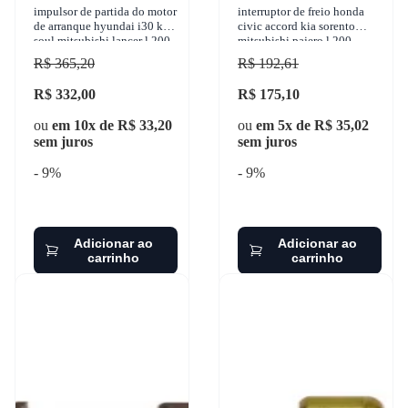
impulsor de partida do motor
interruptor de freio honda
de arranque hyundai i30 kia
civic accord kia sorento
soul mitsubishi lancer l 200
mitsubishi pajero l 200
pajero 1990-2017 zen - 1706
1983-2016 3-rho - 324
R$ 365,20
R$ 192,61
R$ 332,00
R$ 175,10
ou
em 10x de R$ 33,20
ou
em 5x de R$ 35,02
sem juros
sem juros
- 9%
- 9%
Adicionar ao
Adicionar ao
carrinho
carrinho