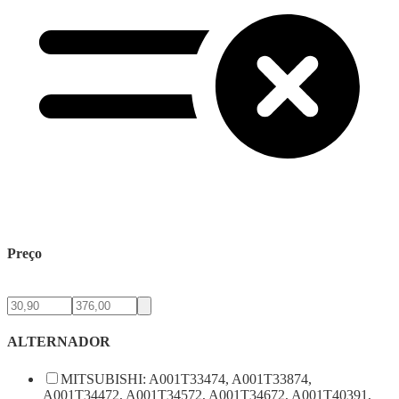
Preço
ALTERNADOR
MITSUBISHI: A001T33474, A001T33874,
A001T34472, A001T34572, A001T34672, A001T40391,