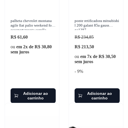
palheta chevrolet montana
ponte retificadora mitsubishi
agile fiat palio weekend ford
l 200 galant 85a gauss
ecosport toyota corolla
ga1387
1992-2018 granero - 22189
R$ 61,60
R$ 234,85
ou
em 2x de R$ 30,80
R$ 213,50
sem juros
ou
em 7x de R$ 30,50
sem juros
- 9%
Adicionar ao
Adicionar ao
carrinho
carrinho