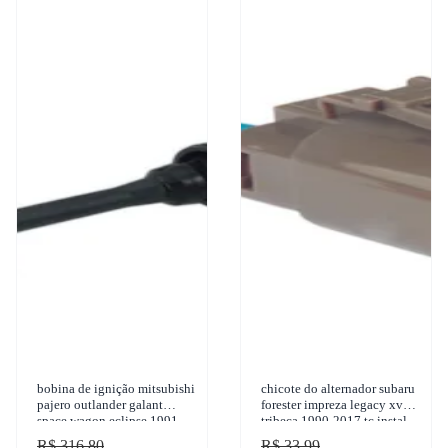
bobina de ignição mitsubishi
chicote do alternador subaru
pajero outlander galant
forester impreza legacy xv
space wagon eclipse 1991-
tribeca 1990-2017 tc instal -
2017 gauss - gc4941
tc 102.1518
R$ 316,80
R$ 33,99