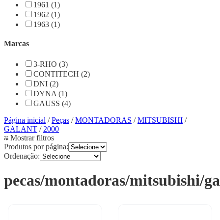
1961 (1)
1962 (1)
1963 (1)
Marcas
3-RHO (3)
CONTITECH (2)
DNI (2)
DYNA (1)
GAUSS (4)
Página inicial
/
Peças
/
MONTADORAS
/
MITSUBISHI
/
GALANT
/
2000
Mostrar filtros
Produtos por página:
Ordenação:
pecas/montadoras/mitsubishi/ga