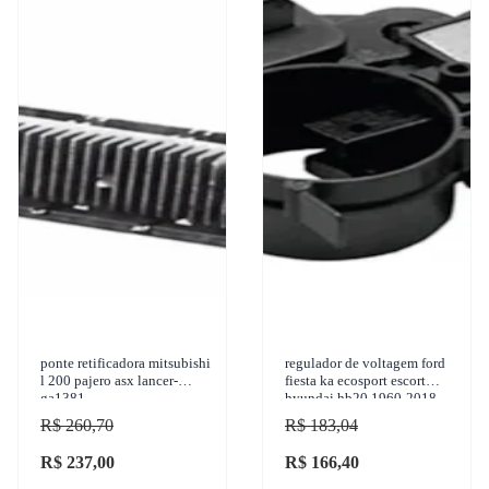
ponte retificadora mitsubishi
regulador de voltagem ford
l 200 pajero asx lancer-
fiesta ka ecosport escort
ga1381
hyundai hb20 1960-2018
gauss - ga800
R$ 260,70
R$ 183,04
R$ 237,00
R$ 166,40