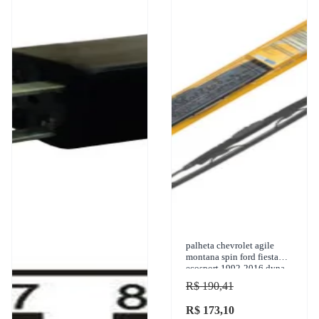
palheta chevrolet agile
montana spin ford fiesta
ecosport 1992-2016 dyna -
323
R$ 190,41
R$ 173,10