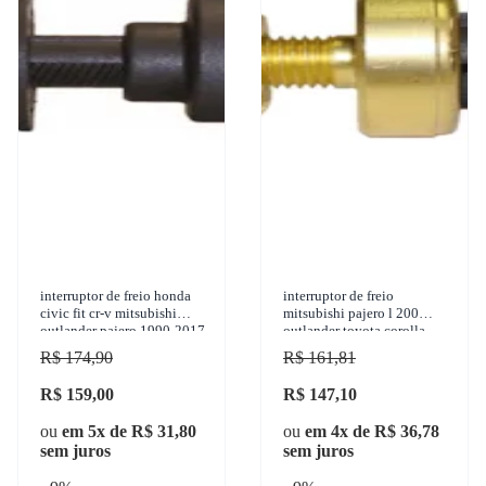
interruptor de freio honda
interruptor de freio
civic fit cr-v mitsubishi
mitsubishi pajero l 200
outlander pajero 1990-2017
outlander toyota corolla
3-rho - 334
hilux 1960-2018 marflex -
R$ 174,90
R$ 161,81
7485
R$ 159,00
R$ 147,10
ou
em 5x de R$ 31,80
ou
em 4x de R$ 36,78
sem juros
sem juros