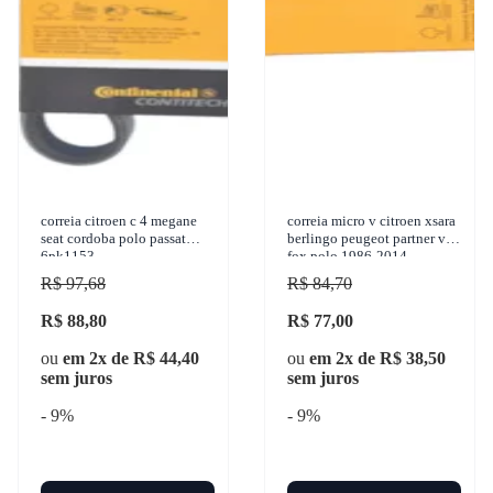
correia citroen c 4 megane
correia micro v citroen xsara
seat cordoba polo passat
berlingo peugeot partner vw
6pk1153
fox polo 1986-2014
contitech - 6pk1078
R$ 97,68
R$ 84,70
R$ 88,80
R$ 77,00
ou
em 2x de R$ 44,40
ou
em 2x de R$ 38,50
sem juros
sem juros
- 9%
- 9%