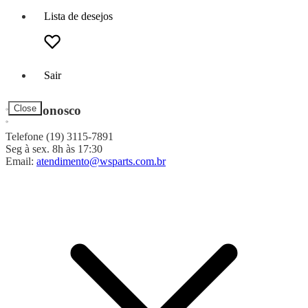
Lista de desejos
Sair
Fale Conosco
Close
Telefone (19) 3115-7891
Seg à sex. 8h às 17:30
Email:
atendimento@wsparts.com.br