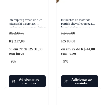
interruptor pressão de óleo
kit buchas do motor de
mitsubishi pajero asx
partida chevrolet omega
outlander lancer smart fortwo
hyundai elantra sonata
1990-2017 3-rho - 3314
tucson mitsubishi pajero
R$ 238,70
R$ 96,80
1990-2018 war - w-2193
R$ 217,00
R$ 88,00
ou
em 7x de R$ 31,00
ou
em 2x de R$ 44,00
sem juros
sem juros
- 9%
- 9%
Adicionar ao
Adicionar ao
carrinho
carrinho