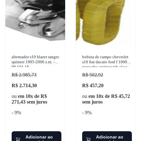
alternador s10 blazer ranger
bobina de campo chevrolet
sprinter 1995-2006 z.m. -
s10 fiat ducato ford f 1000
90.101.18
mercedes sprinter mb-class
1979-2015 cinap -
R$ 2.985,73
R$ 502,92
76513718
R$ 2.714,30
R$ 457,20
ou
em 10x de R$
ou
em 10x de R$ 45,72
271,43 sem juros
sem juros
- 9%
- 9%
Adicionar ao
Adicionar ao