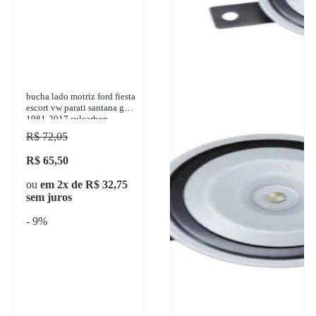
bucha lado motriz ford fiesta
escort vw parati santana gol
1981-2017 sulcarbon -
sc1963-std
R$ 72,05
R$ 65,50
ou
em 2x de R$ 32,75
sem juros
- 9%