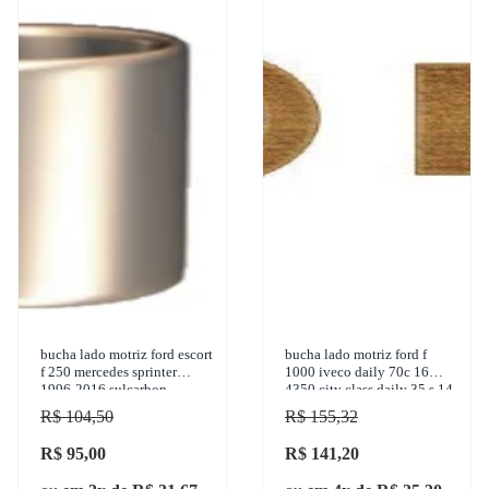
bucha lado motriz ford escort
bucha lado motriz ford f
f 250 mercedes sprinter
1000 iveco daily 70c 16
1996-2016 sulcarbon -
4350 city class daily 35 s 14
sc1101-std
daily mercedes sprinter
R$ 104,50
R$ 155,32
1995-2017 su
R$ 95,00
R$ 141,20