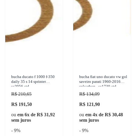
bucha ducato f 1000 f-350
bucha fiat uno ducato vw gol
daily 35 s 14 sprinter
saveiro parati 1960-2016
sc2056-std
sulcarbon - sc1730-std
R$ 210,65
R$ 134,09
R$ 191,50
R$ 121,90
ou
em 6x de R$ 31,92
ou
em 4x de R$ 30,48
sem juros
sem juros
- 9%
- 9%