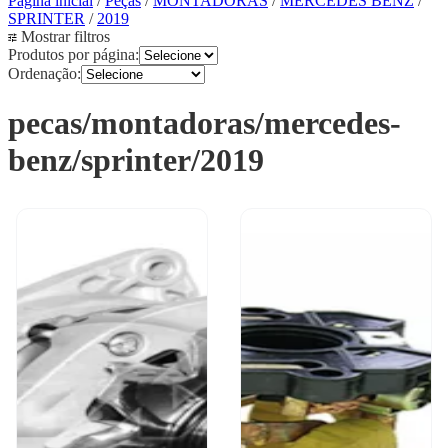
Página inicial
/
Peças
/
MONTADORAS
/
MERCEDES BENZ
/
SPRINTER
/
2019
Mostrar filtros
Produtos por página:
Ordenação:
pecas/montadoras/mercedes-
benz/sprinter/2019