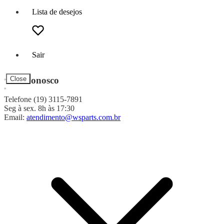
Lista de desejos
Sair
Fale Conosco
Close
Telefone (19) 3115-7891
Seg à sex. 8h às 17:30
Email:
atendimento@wsparts.com.br