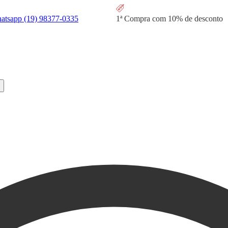
hatsapp
(19) 98377-0335
1ª Compra com
10% de desconto