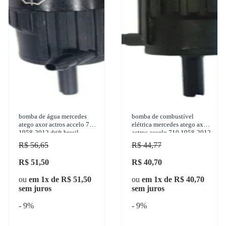
bomba de água mercedes
bomba de combustível
atego axor actros accelo 710
elétrica mercedes atego axor
1958-2012 drift brasil -
actros accelo 710 1958-2012
dk819.31
marilia - im20615
R$ 56,65
R$ 44,77
R$ 51,50
R$ 40,70
ou
em 1x de R$ 51,50
ou
em 1x de R$ 40,70
sem juros
sem juros
- 9%
- 9%