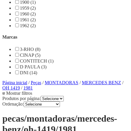
1900 (1)
1959 (2)
1960 (2)
1961 (2)
1962 (2)
Marcas
3-RHO (8)
CINAP (5)
CONTITECH (1)
D PAULA (3)
DNI (14)
Página inicial
/
Peças
/
MONTADORAS
/
MERCEDES BENZ
/
OH 1419
/
1981
Mostrar filtros
Produtos por página:
Ordenação:
pecas/montadoras/mercedes-
benz/oh-1419/1981