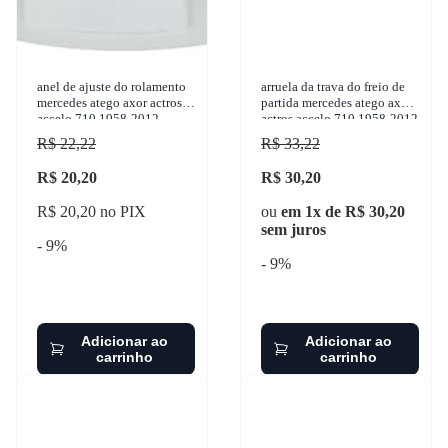
anel de ajuste do rolamento
arruela da trava do freio de
mercedes atego axor actros
partida mercedes atego axor
accelo 710 1958-2012
actros accelo 710 1958-2012
gbusch - 39753
gbusch - 31316
R$ 22,22
R$ 33,22
R$ 20,20
R$ 30,20
R$ 20,20 no PIX
ou
em 1x de R$ 30,20
sem juros
- 9%
- 9%
Adicionar ao
Adicionar ao
carrinho
carrinho