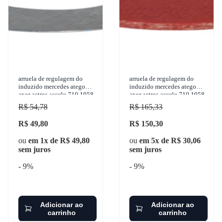
arruela de regulagem do
arruela de regulagem do
induzido mercedes atego
induzido mercedes atego
axor actros accelo 710 1958-
axor actros accelo 710 1958-
2012 gbusch - 31310
2012 gbusch - 32300
R$ 54,78
R$ 165,33
R$ 49,80
R$ 150,30
ou
em 1x de R$ 49,80
ou
em 5x de R$ 30,06
sem juros
sem juros
- 9%
- 9%
Adicionar ao
Adicionar ao
carrinho
carrinho