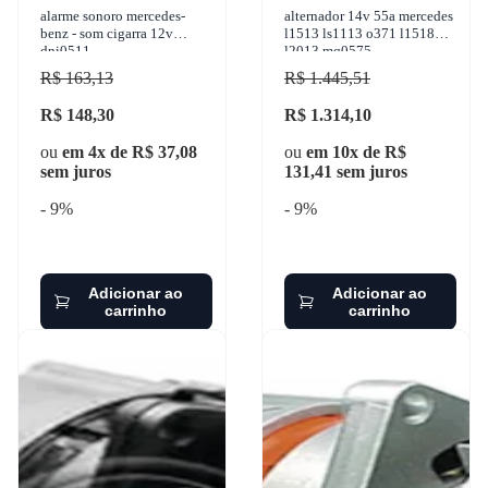
alarme sonoro mercedes-
alternador 14v 55a mercedes
benz - som cigarra 12v
l1513 ls1113 o371 l1518
dni0511
l2013 mq0575
R$ 163,13
R$ 1.445,51
R$ 148,30
R$ 1.314,10
ou
em 4x de R$ 37,08
ou
em 10x de R$
sem juros
131,41 sem juros
- 9%
- 9%
Adicionar ao
Adicionar ao
carrinho
carrinho