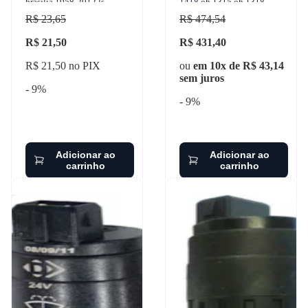
brasilia 1958-2012 ls
1418 oh 1315 oh 1318
industria - ls146
1970-2011 cinap -
R$ 23,65
R$ 474,54
76813738
R$ 21,50
R$ 431,40
R$ 21,50 no PIX
ou
em 10x de R$ 43,14
sem juros
- 9%
- 9%
Adicionar ao
Adicionar ao
carrinho
carrinho