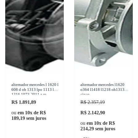
alternador mercedes l 1620 l
alternador mercedes l1620
608 d oh 1313 lpo 1113 l
o364 l1418 l1218 oh1313
1316 1973-2011 z.m. -
cinap
90.101.02
R$ 1.891,89
R$ 2.357,19
ou
em 10x de R$
R$ 2.142,90
189,19 sem juros
ou
em 10x de R$
214,29 sem juros