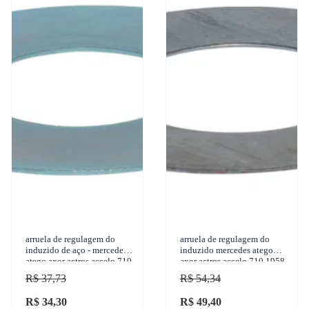
arruela de regulagem do
arruela de regulagem do
induzido de aço - mercedes
induzido mercedes atego
atego axor actros accelo 710
axor actros accelo 710 1958-
1958-2012 gbusch - 31313
2012 gbusch - 31299
R$ 37,73
R$ 54,34
R$ 34,30
R$ 49,40