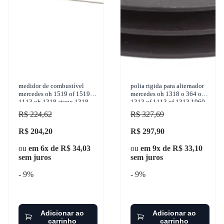
medidor de combustível
polia rigida para alternador
mercedes oh 1519 of 1519 ls
mercedes oh 1318 o 364 oh
1113 oh 1318 atego 1318
1313 of 1113 of 1313 1960-
bluetec 1960-2011 willtec -
2011 zen - 5315
R$ 224,62
R$ 327,69
w80.216
R$ 204,20
R$ 297,90
ou
em 6x de R$ 34,03
ou
em 9x de R$ 33,10
sem juros
sem juros
- 9%
- 9%
Adicionar ao
Adicionar ao
carrinho
carrinho