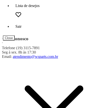
Lista de desejos
Sair
Fale Conosco
Close
Telefone (19) 3115-7891
Seg à sex. 8h às 17:30
Email:
atendimento@wsparts.com.br