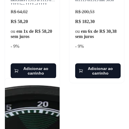
1313 lpo 1113 of 1113
1960-2001 vetor - v6208
R$ 64,02
R$ 200,53
R$ 58,20
R$ 182,30
ou
em 1x de R$ 58,20
ou
em 6x de R$ 30,38
sem juros
sem juros
- 9%
- 9%
Adicionar ao
Adicionar ao
carrinho
carrinho