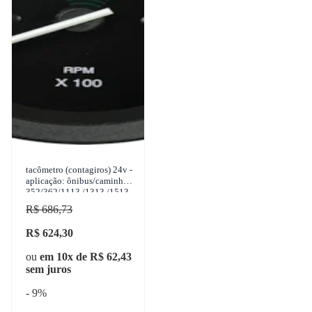
tacômetro (contagiros) 24v -
aplicação: ônibus/caminhões
352/362/1113 /1313 /1513
(após 1985) 3500 rpm -
R$ 686,73
80mm - 200hz
R$ 624,30
ou
em 10x de R$ 62,43
sem juros
- 9%