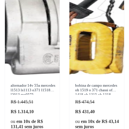
alternador 14v 55a mercedes
bobina de campo mercedes
l1513 ls1113 o371 l1518
oh 1519 o 371 chassi of
l2013 mq0575
1418 oh 1315 oh 1318
1970-2011 cinap -
R$ 1.445,51
R$ 474,54
76813738
R$ 1.314,10
R$ 431,40
ou
em 10x de R$
ou
em 10x de R$ 43,14
131,41 sem juros
sem juros