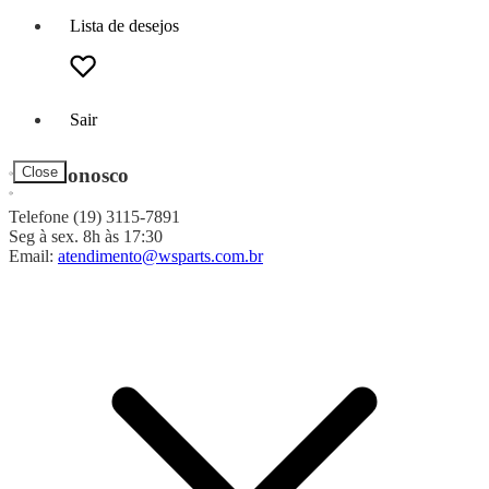
Lista de desejos
Sair
Fale Conosco
Close
Telefone (19) 3115-7891
Seg à sex. 8h às 17:30
Email:
atendimento@wsparts.com.br