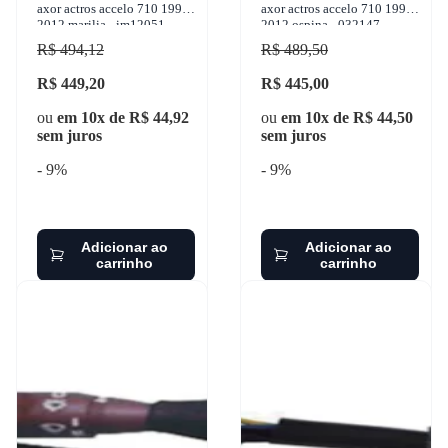
axor actros accelo 710 1992-
axor actros accelo 710 1992-
2012 marilia - im12051
2012 ospina - 032147
R$ 494,12
R$ 489,50
R$ 449,20
R$ 445,00
ou
em 10x de R$ 44,92
ou
em 10x de R$ 44,50
sem juros
sem juros
- 9%
- 9%
Adicionar ao
Adicionar ao
carrinho
carrinho