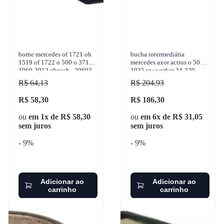
borne mercedes of 1721 oh
bucha intermediária
1519 of 1722 o 500 o 371
mercedes axor actros o 500 ls
1960-2012 gbusch - 29693
1935 vw worker 24-220
1987-2012 sulcarbon -
R$ 64,13
R$ 204,93
sc1060-std
R$ 58,30
R$ 186,30
ou
em 1x de R$ 58,30
ou
em 6x de R$ 31,05
sem juros
sem juros
- 9%
- 9%
Adicionar ao
Adicionar ao
carrinho
carrinho