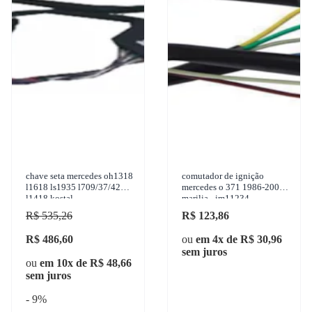
chave seta mercedes oh1318
comutador de ignição
l1618 ls1935 l709/37/42
mercedes o 371 1986-2003
l1418 kostal
marilia - im11234
R$ 535,26
R$ 123,86
R$ 486,60
ou
em 4x de R$ 30,96
sem juros
ou
em 10x de R$ 48,66
sem juros
- 9%