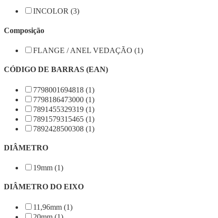
INCOLOR (3)
Composição
FLANGE / ANEL VEDAÇÃO (1)
CÓDIGO DE BARRAS (EAN)
7798001694818 (1)
7798186473000 (1)
7891455329319 (1)
7891579315465 (1)
7892428500308 (1)
DIÂMETRO
19mm (1)
DIÂMETRO DO EIXO
11,96mm (1)
20mm (1)