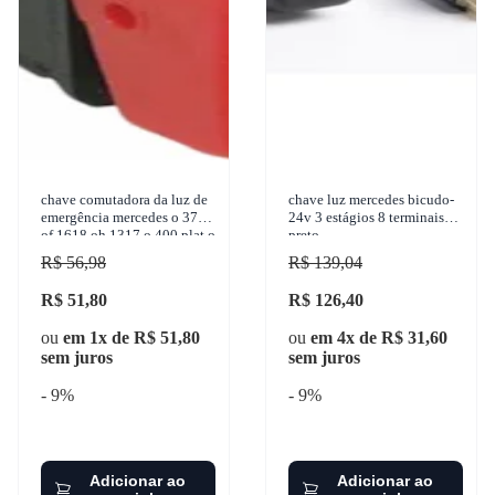
chave comutadora da luz de
chave luz mercedes bicudo-
emergência mercedes o 371
24v 3 estágios 8 terminais
of 1618 oh 1317 o 400 plat o
preto
371 1988-1997 marilia -
R$ 56,98
R$ 139,04
im11200
R$ 51,80
R$ 126,40
ou
em 1x de R$ 51,80
ou
em 4x de R$ 31,60
sem juros
sem juros
- 9%
- 9%
Adicionar ao
Adicionar ao