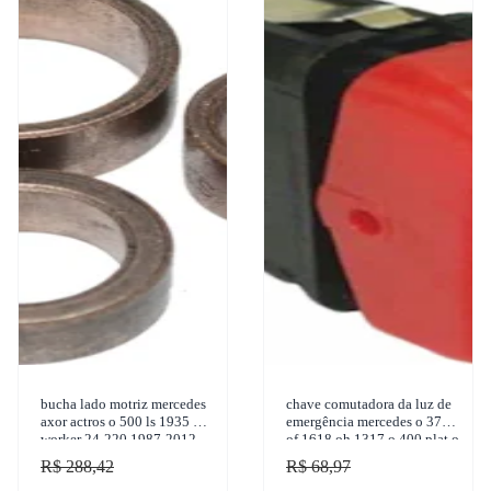
bucha lado motriz mercedes
chave comutadora da luz de
axor actros o 500 ls 1935 vw
emergência mercedes o 371
worker 24-220 1987-2012
of 1618 oh 1317 o 400 plat o
sulcarbon - sc885-std
371 1988-1997 marilia -
R$ 288,42
R$ 68,97
im11199