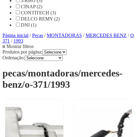
3-RHO (3)
CINAP (2)
CONTITECH (3)
DELCO REMY (2)
DNI (1)
Página inicial
/
Peças
/
MONTADORAS
/
MERCEDES BENZ
/
O
371
/
1993
Mostrar filtros
Produtos por página:
Ordenação:
pecas/montadoras/mercedes-
benz/o-371/1993