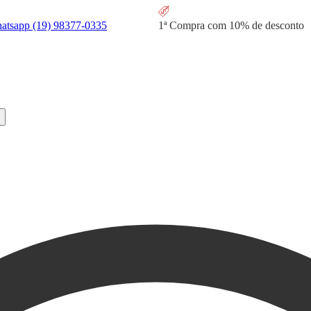
hatsapp
(19) 98377-0335
1ª Compra com
10% de desconto