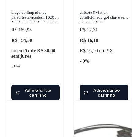
braço do limpador de
chicote 8 vias ar
parabrisa mercedes l 1620 l
condicionado gol chave seta
1620 euro iii ls 1634 euro iii
mercedes bens
ls 1938 ls 1634 2000-2011
R$ 169,95
R$ 17,71
granero
R$ 154,50
R$ 16,10
ou
em 5x de R$ 30,90
R$ 16,10 no PIX
sem juros
- 9%
- 9%
Adicionar ao
Adicionar ao
carrinho
carrinho