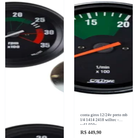
conta giros 12/24v preto mb
l/4 1414 2418 willtec -
w41.050c
R$ 449,90