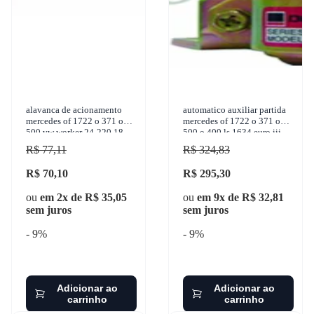
alavanca de acionamento
automatico auxiliar partida
mercedes of 1722 o 371 o
mercedes of 1722 o 371 o
500 vw worker 24-220 18-
500 o 400 ls 1634 euro iii
310 titan 1986-2021 delco
1986-2008 delco remy -
R$ 77,11
R$ 324,83
remy - 1
10512505
R$ 70,10
R$ 295,30
ou
em 2x de R$ 35,05
ou
em 9x de R$ 32,81
sem juros
sem juros
- 9%
- 9%
Adicionar ao
Adicionar ao
carrinho
carrinho