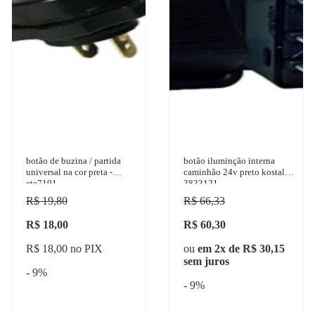
botão de buzina / partida
botão iluminção interna
universal na cor preta -
caminhão 24v preto kostal -
ete7191
3833121
R$ 19,80
R$ 66,33
R$ 18,00
R$ 60,30
R$ 18,00 no PIX
ou
em 2x de R$ 30,15
sem juros
- 9%
- 9%