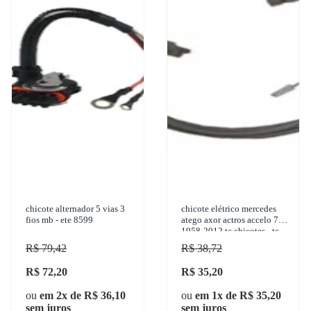
chicote alternador 5 vias 3
chicote elétrico mercedes
fios mb - ete 8599
atego axor actros accelo 710
1958-2012 tc chicotes - tc
500.0702
R$ 79,42
R$ 38,72
R$ 72,20
R$ 35,20
ou
em 2x de R$ 36,10
ou
em 1x de R$ 35,20
sem juros
sem juros