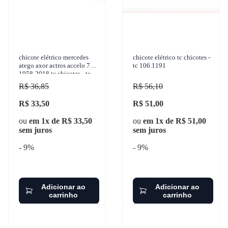
chicote elétrico mercedes
chicote elétrico tc chicotes -
atego axor actros accelo 710
tc 106.1191
1958-2018 tc chicotes - tc
102.0714
R$ 36,85
R$ 56,10
R$ 33,50
R$ 51,00
ou
em 1x de R$ 33,50
ou
em 1x de R$ 51,00
sem juros
sem juros
- 9%
- 9%
Adicionar ao
Adicionar ao
carrinho
carrinho