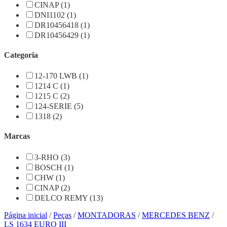
CINAP (1)
DNI1102 (1)
DR10456418 (1)
DR10456429 (1)
Categoria
12-170 LWB (1)
1214 C (1)
1215 C (2)
124-SERIE (5)
1318 (2)
Marcas
3-RHO (3)
BOSCH (1)
CHW (1)
CINAP (2)
DELCO REMY (13)
Página inicial
/
Peças
/
MONTADORAS
/
MERCEDES BENZ
/
LS 1634 EURO III