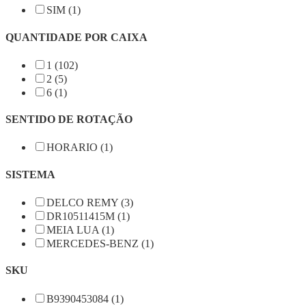
SIM (1)
QUANTIDADE POR CAIXA
1 (102)
2 (5)
6 (1)
SENTIDO DE ROTAÇÃO
HORARIO (1)
SISTEMA
DELCO REMY (3)
DR10511415M (1)
MEIA LUA (1)
MERCEDES-BENZ (1)
SKU
B9390453084 (1)