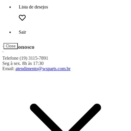
Lista de desejos
Sair
Fale Conosco
Close
Telefone (19) 3115-7891
Seg à sex. 8h às 17:30
Email:
atendimento@wsparts.com.br