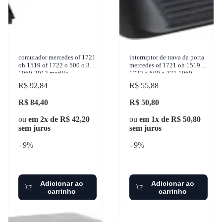
comutador mercedes of 1721
interruptor de trava da porta
oh 1519 of 1722 o 500 o 371
mercedes of 1721 oh 1519 of
1960-2012 marilia -
1722 o 500 o 371 1960-
im11235
2012 kostal - 3833178
R$ 92,84
R$ 55,88
R$ 84,40
R$ 50,80
ou
em 2x de R$ 42,20
ou
em 1x de R$ 50,80
sem juros
sem juros
- 9%
- 9%
Adicionar ao
Adicionar ao
carrinho
carrinho