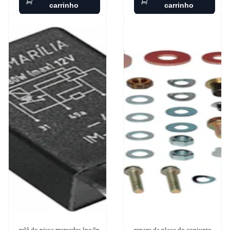
carrinho
carrinho
relê do pisca mercedes lpo/lp
reparo da placa do conjunto