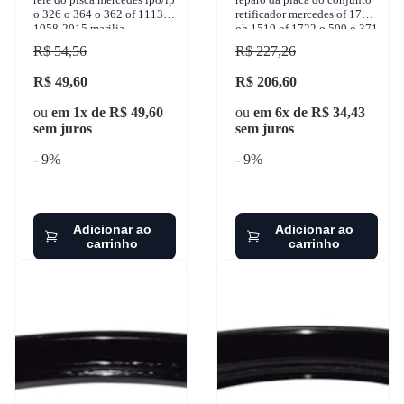
o 326 o 364 o 362 of 1113
retificador mercedes of 1721
1958-2015 marilia -
oh 1519 of 1722 o 500 o 371
im11440
1960-2012 gbusch - 11
R$ 54,56
R$ 227,26
R$ 49,60
R$ 206,60
ou
em 1x de R$ 49,60
ou
em 6x de R$ 34,43
sem juros
sem juros
- 9%
- 9%
Adicionar ao
Adicionar ao
carrinho
carrinho