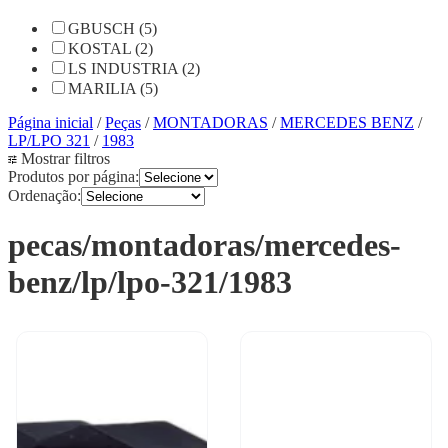
GBUSCH (5)
KOSTAL (2)
LS INDUSTRIA (2)
MARILIA (5)
Página inicial
/
Peças
/
MONTADORAS
/
MERCEDES BENZ
/
LP/LPO 321
/
1983
Mostrar filtros
Produtos por página:
Ordenação:
pecas/montadoras/mercedes-
benz/lp/lpo-321/1983