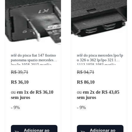
relê do pisca fiat 147 fiorino
relê do pisca mercedes lpo/lp
panorama spazio mercedes
o 326 o 362 lp/lpo 321 l
lpo/lp 1958-2015 marilia -
1113 1958-1983 marilia -
im11432
im11340
R$ 39,71
R$ 94,71
R$ 36,10
R$ 86,10
ou
em 1x de R$ 36,10
ou
em 2x de R$ 43,05
sem juros
sem juros
- 9%
- 9%
Adicionar ao
Adicionar ao