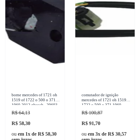
borne mercedes of 1721 oh
comutador de ignição
1519 of 1722 o 500 o 371
mercedes of 1721 oh 1519 of
1960-2012 gbusch - 29693
1722 o 500 o 371 1960-
2012 marilia - im11235-s
R$ 64,13
R$ 100,87
R$ 58,30
R$ 91,70
ou
em 1x de R$ 58,30
ou
em 3x de R$ 30,57
sem juros
sem juros