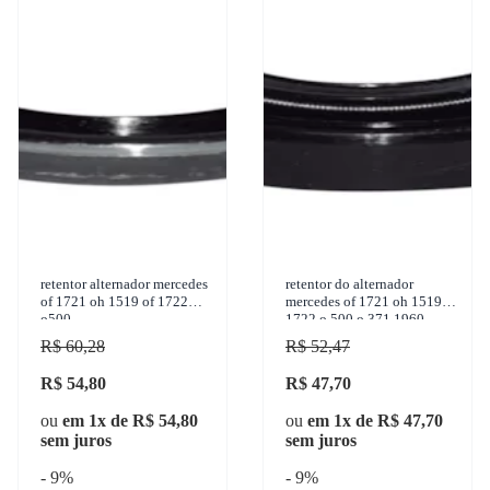
retentor alternador mercedes
retentor do alternador
of 1721 oh 1519 of 1722
mercedes of 1721 oh 1519 of
o500
1722 o 500 o 371 1960-
2012 gbusch - 26723
R$ 60,28
R$ 52,47
R$ 54,80
R$ 47,70
ou
em 1x de R$ 54,80
ou
em 1x de R$ 47,70
sem juros
sem juros
- 9%
- 9%