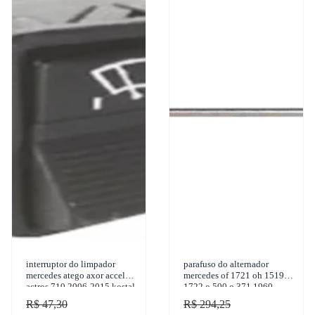
interruptor do limpador
parafuso do alternador
mercedes atego axor accelo
mercedes of 1721 oh 1519 of
actros 710 2006-2015 kostal
1722 o 500 o 371 1960-
- 3833101
2012 gbusch - 18647
R$ 47,30
R$ 294,25