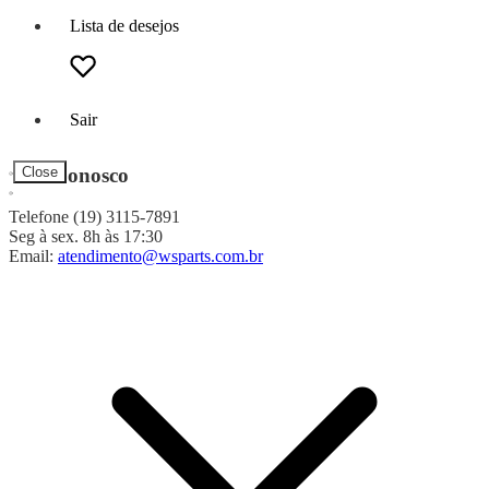
Lista de desejos
Sair
Fale Conosco
Close
Telefone (19) 3115-7891
Seg à sex. 8h às 17:30
Email:
atendimento@wsparts.com.br