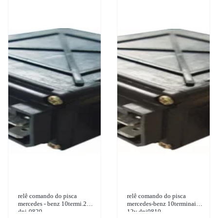
relê comando do pisca
relê comando do pisca
mercedes - benz 10termi.24v
mercedes-benz 10terminais
dni-0820
12v dni0810