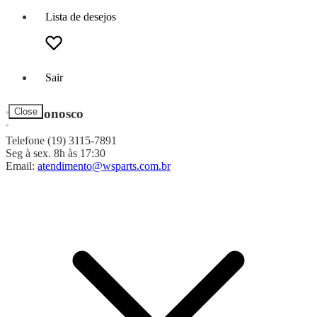
Lista de desejos
Sair
Fale Conosco
Close
Telefone (19) 3115-7891
Seg à sex. 8h às 17:30
Email:
atendimento@wsparts.com.br