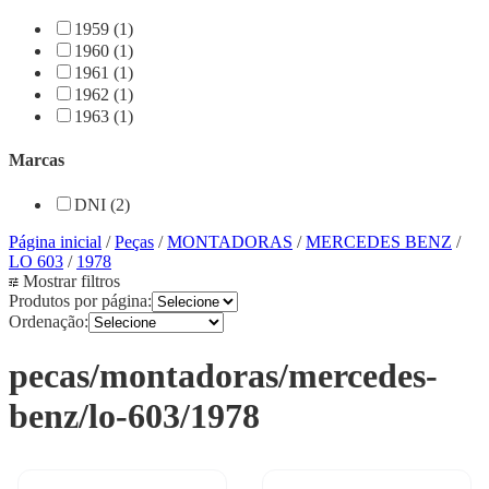
1959 (1)
1960 (1)
1961 (1)
1962 (1)
1963 (1)
Marcas
DNI (2)
Página inicial
/
Peças
/
MONTADORAS
/
MERCEDES BENZ
/
LO 603
/
1978
Mostrar filtros
Produtos por página:
Ordenação:
pecas/montadoras/mercedes-
benz/lo-603/1978