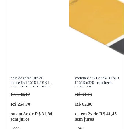
boia de combustível
correia v o371 o364 ls 1519
mercedes l 1518 l 2013 l
l 1519 o370 - contitech
1113 l 1313 l 1318 1967-
c13x1150
2001 turotest - 303739
R$ 280,17
R$ 91,19
R$ 254,70
R$ 82,90
ou
em 8x de R$ 31,84
ou
em 2x de R$ 41,45
sem juros
sem juros
- 9%
- 9%