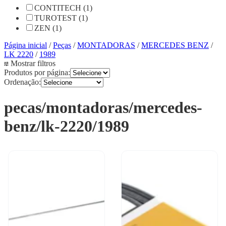
CONTITECH (1)
TUROTEST (1)
ZEN (1)
Página inicial
/
Peças
/
MONTADORAS
/
MERCEDES BENZ
/
LK 2220
/
1989
Mostrar filtros
Produtos por página:
Ordenação:
pecas/montadoras/mercedes-
benz/lk-2220/1989