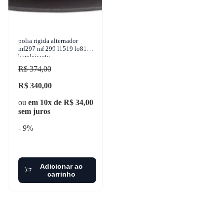
polia rigida alternador
mf297 mf 299 l1519 lo812
bandeirante
R$ 374,00
R$ 340,00
ou
em 10x de R$ 34,00
sem juros
- 9%
Adicionar ao
carrinho