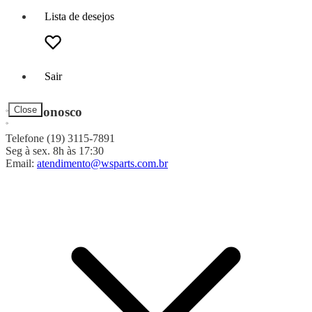
Lista de desejos
Sair
Fale Conosco
Close
Telefone (19) 3115-7891
Seg à sex. 8h às 17:30
Email:
atendimento@wsparts.com.br