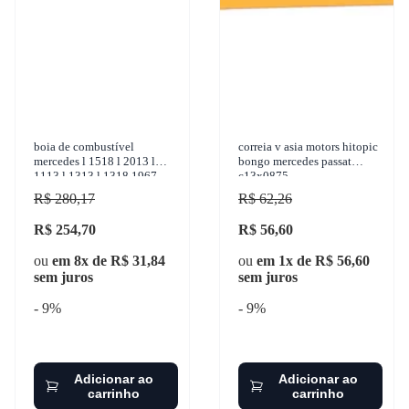
boia de combustível
correia v asia motors hitopic
mercedes l 1518 l 2013 l
bongo mercedes passat
1113 l 1313 l 1318 1967-
c13x0875
2001 turotest - 303739
R$ 280,17
R$ 62,26
R$ 254,70
R$ 56,60
ou
em 8x de R$ 31,84
ou
em 1x de R$ 56,60
sem juros
sem juros
- 9%
- 9%
Adicionar ao
Adicionar ao
carrinho
carrinho