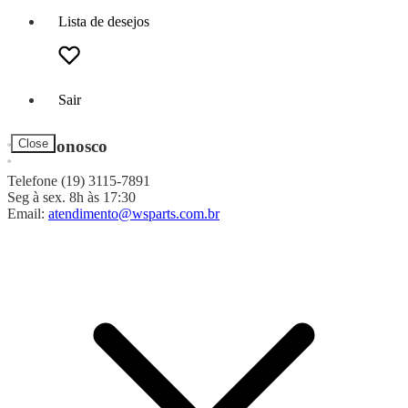
Lista de desejos
Sair
Fale Conosco
Close
Telefone (19) 3115-7891
Seg à sex. 8h às 17:30
Email:
atendimento@wsparts.com.br