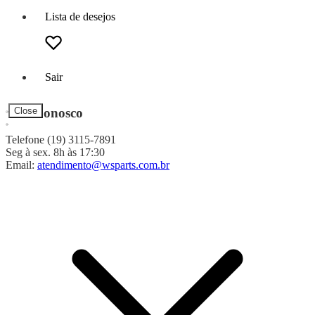
Lista de desejos
Sair
Fale Conosco
Close
Telefone (19) 3115-7891
Seg à sex. 8h às 17:30
Email:
atendimento@wsparts.com.br