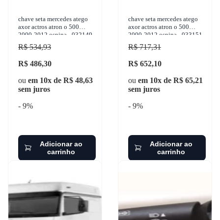
chave seta mercedes atego
chave seta mercedes atego
axor actros atron o 500
axor actros atron o 500
2000-2012 ospina - 032149
2000-2012 ospina - 033151
R$ 534,93
R$ 717,31
R$ 486,30
R$ 652,10
ou
em 10x de R$ 48,63
ou
em 10x de R$ 65,21
sem juros
sem juros
- 9%
- 9%
Adicionar ao
Adicionar ao
carrinho
carrinho