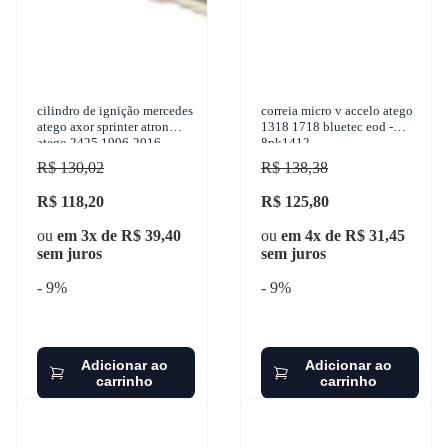
cilindro de ignição mercedes
correia micro v accelo atego
atego axor sprinter atron
1318 1718 bluetec eod -
atego 2425 1996-2016
8pk1412
facobras - 905.0249
R$ 130,02
R$ 138,38
R$ 118,20
R$ 125,80
ou
em 3x de R$ 39,40
ou
em 4x de R$ 31,45
sem juros
sem juros
- 9%
- 9%
Adicionar ao
Adicionar ao
carrinho
carrinho