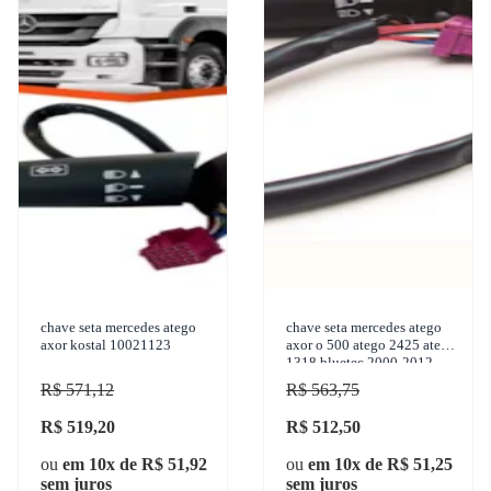
chave seta mercedes atego
chave seta mercedes atego
axor kostal 10021123
axor o 500 atego 2425 atego
1318 bluetec 2000-2012
kostal - 10147725
R$ 571,12
R$ 563,75
R$ 519,20
R$ 512,50
ou
em 10x de R$ 51,92
ou
em 10x de R$ 51,25
sem juros
sem juros