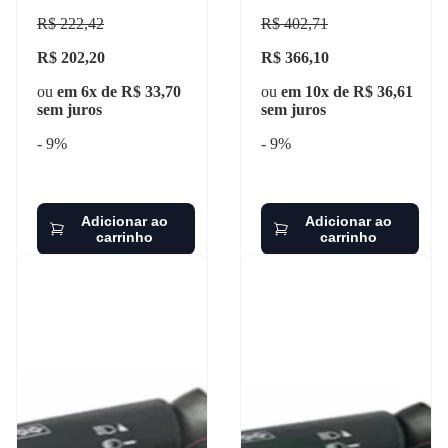
bluetec axor 2540 2006-
R$ 222,42
R$ 402,71
2011 granero - 800
R$ 202,20
R$ 366,10
ou
em 6x de R$ 33,70
ou
em 10x de R$ 36,61
sem juros
sem juros
- 9%
- 9%
Adicionar ao
Adicionar ao
carrinho
carrinho