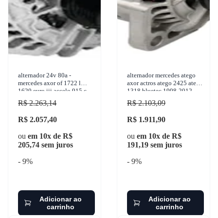
alternador 24v 80a -
alternador mercedes atego
mercedes axor of 1722 l
axor actros atego 2425 atego
1620 euro iii accelo 915 c
1318 bluetec 1998-2012
atego 2425 1998-2012 z.m.
multi qualita - m
R$ 2.263,14
R$ 2.103,09
R$ 2.057,40
R$ 1.911,90
ou
em 10x de R$
ou
em 10x de R$
205,74 sem juros
191,19 sem juros
- 9%
- 9%
Adicionar ao
Adicionar ao
carrinho
carrinho