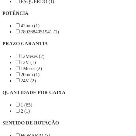
ESQUERDO (1)
POTÊNCIA
42mm (1)
7892684051941 (1)
PRAZO GARANTIA
12Meses (2)
12V (1)
1Meses (2)
20mm (1)
24V (2)
QUANTIDADE POR CAIXA
1 (65)
2 (1)
SENTIDO DE ROTAÇÃO
HORARIO (3)