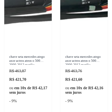
chave seta mercedes atego
chave seta mercedes atego
axor actros atron o 500
axor actros atron o 500
2000-2012 marilia -
2000-2012 marilia -
im12079
im12080
R$ 463,87
R$ 463,76
R$ 421,70
R$ 421,60
ou
em 10x de R$ 42,17
ou
em 10x de R$ 42,16
sem juros
sem juros
- 9%
- 9%