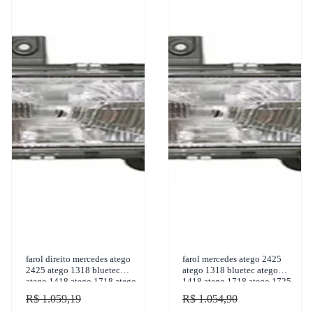
farol direito mercedes atego
farol mercedes atego 2425
2425 atego 1318 bluetec
atego 1318 bluetec atego
atego 1418 atego 1718 atego
1418 atego 1718 atego 1725
1725 2006-2010 nino farois
2006-2010 nino farois - f-
R$ 1.059,19
R$ 1.054,90
- f-196
195