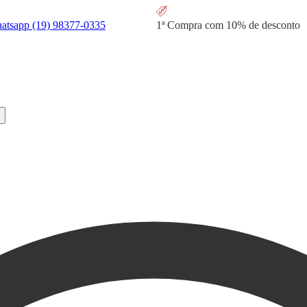
hatsapp
(19) 98377-0335
1ª Compra com
10% de desconto