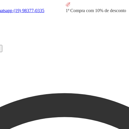
hatsapp
(19) 98377-0335
1ª Compra com
10% de desconto