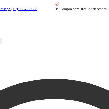
hatsapp
(19) 98377-0335
1ª Compra com
10% de desconto