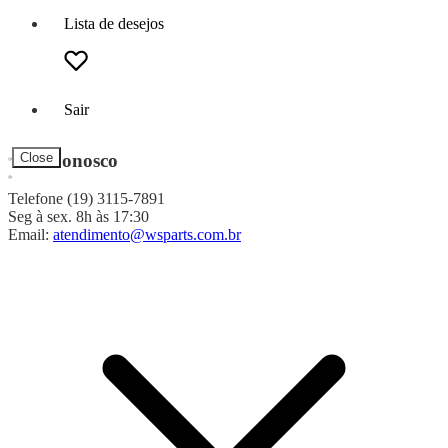
Lista de desejos
Sair
Fale Conosco
Close
Telefone (19) 3115-7891
Seg à sex. 8h às 17:30
Email:
atendimento@wsparts.com.br