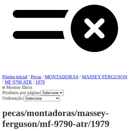
Página inicial
/
Peças
/
MONTADORAS
/
MASSEY FERGUSON
/
MF 9790 ATR
/
1979
Mostrar filtros
Produtos por página:
Ordenação:
pecas/montadoras/massey-
ferguson/mf-9790-atr/1979