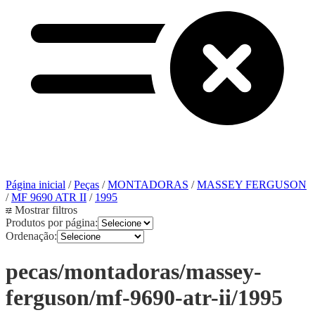
Página inicial
/
Peças
/
MONTADORAS
/
MASSEY FERGUSON
/
MF 9690 ATR II
/
1995
Mostrar filtros
Produtos por página:
Ordenação:
pecas/montadoras/massey-
ferguson/mf-9690-atr-ii/1995