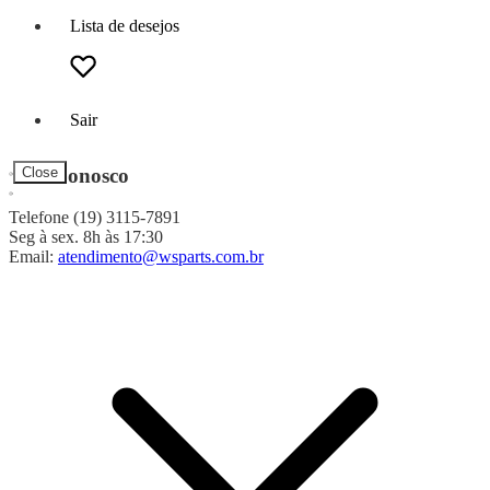
Lista de desejos
Sair
Fale Conosco
Close
Telefone (19) 3115-7891
Seg à sex. 8h às 17:30
Email:
atendimento@wsparts.com.br