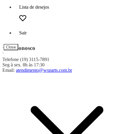
Lista de desejos
Sair
Fale Conosco
Close
Telefone (19) 3115-7891
Seg à sex. 8h às 17:30
Email:
atendimento@wsparts.com.br