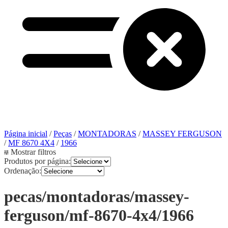
Página inicial
/
Peças
/
MONTADORAS
/
MASSEY FERGUSON
/
MF 8670 4X4
/
1966
Mostrar filtros
Produtos por página:
Ordenação:
pecas/montadoras/massey-
ferguson/mf-8670-4x4/1966