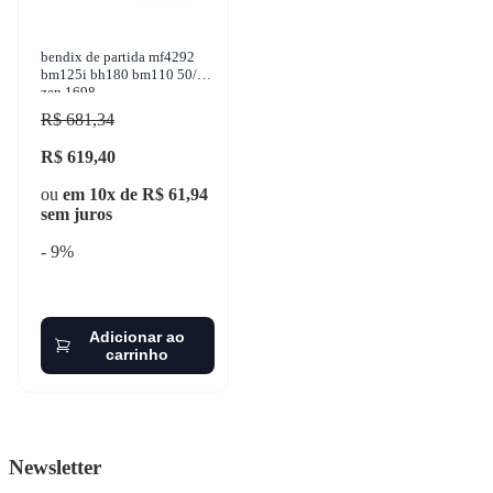
bendix de partida mf4292
bm125i bh180 bm110 50/17
zen 1698
R$ 681,34
R$ 619,40
ou
em 10x de R$ 61,94
sem juros
- 9%
Adicionar ao
carrinho
Newsletter