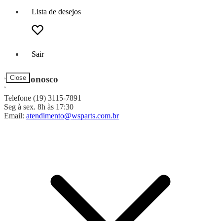
Lista de desejos
Sair
Fale Conosco
Close
Telefone (19) 3115-7891
Seg à sex. 8h às 17:30
Email:
atendimento@wsparts.com.br