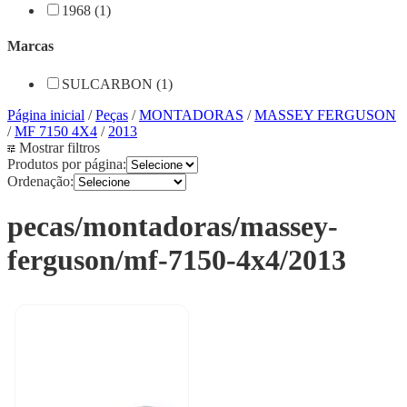
1968 (1)
Marcas
SULCARBON (1)
Página inicial
/
Peças
/
MONTADORAS
/
MASSEY FERGUSON
/
MF 7150 4X4
/
2013
Mostrar filtros
Produtos por página:
Ordenação:
pecas/montadoras/massey-
ferguson/mf-7150-4x4/2013