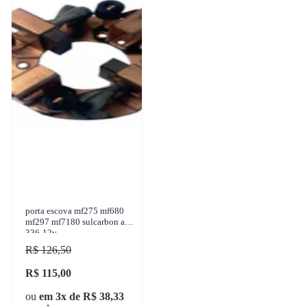
porta escova mf275 mf680
mf297 mf7180 sulcarbon a-
336-12v
R$ 126,50
R$ 115,00
ou
em 3x de R$ 38,33