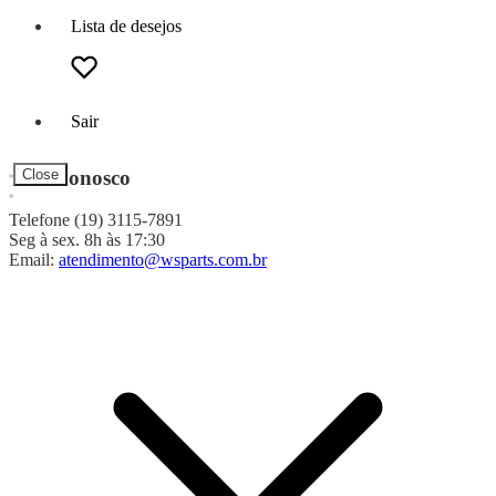
Lista de desejos
Sair
Fale Conosco
Close
Telefone (19) 3115-7891
Seg à sex. 8h às 17:30
Email:
atendimento@wsparts.com.br