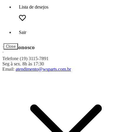
Lista de desejos
Sair
Fale Conosco
Close
Telefone (19) 3115-7891
Seg à sex. 8h às 17:30
Email:
atendimento@wsparts.com.br