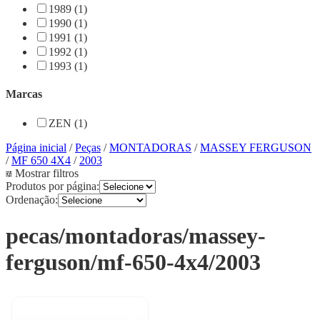
1989 (1)
1990 (1)
1991 (1)
1992 (1)
1993 (1)
Marcas
ZEN (1)
Página inicial
/
Peças
/
MONTADORAS
/
MASSEY FERGUSON
/
MF 650 4X4
/
2003
Mostrar filtros
Produtos por página:
Ordenação:
pecas/montadoras/massey-
ferguson/mf-650-4x4/2003