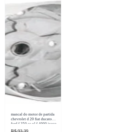
mancal do motor de partida
chevrolet d 20 fiat ducato
ford f-350 cc xl f-4000 iveco
daily 35 s 14 1992-2017 zen
R$ 93,39