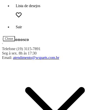
Lista de desejos
Sair
Fale Conosco
Close
Telefone (19) 3115-7891
Seg à sex. 8h às 17:30
Email:
atendimento@wsparts.com.br