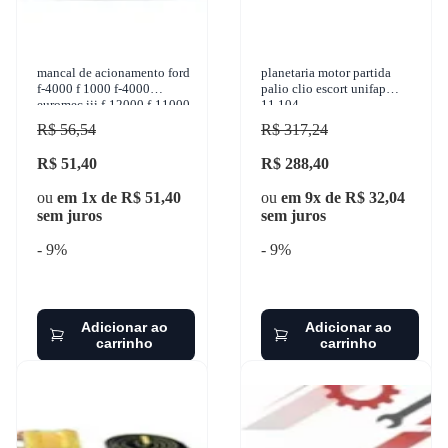
mancal de acionamento ford
planetaria motor partida
f-4000 f 1000 f-4000
palio clio escort unifap
euromec iii f-12000 f-11000
11.104
1972-2011 cinap - 5402
R$ 56,54
R$ 317,24
R$ 51,40
R$ 288,40
ou
em 1x de R$ 51,40
ou
em 9x de R$ 32,04
sem juros
sem juros
- 9%
- 9%
Adicionar ao
Adicionar ao
carrinho
carrinho