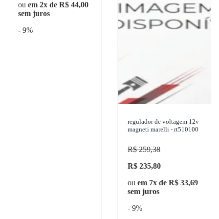
ou
em 2x de R$ 44,00
sem juros
- 9%
regulador de voltagem 12v
magneti marelli - rt510100
R$ 259,38
R$ 235,80
ou
em 7x de R$ 33,69
sem juros
- 9%