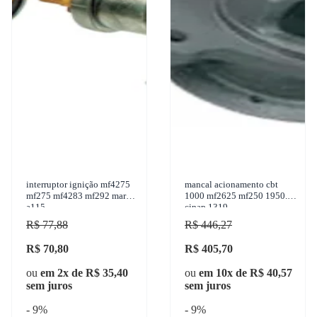
interruptor ignição mf4275
mancal acionamento cbt
mf275 mf4283 mf292 marzu
1000 mf2625 mf250 1950...
a115
cinap 1319
R$ 77,88
R$ 446,27
R$ 70,80
R$ 405,70
ou
em 2x de R$ 35,40
ou
em 10x de R$ 40,57
sem juros
sem juros
- 9%
- 9%