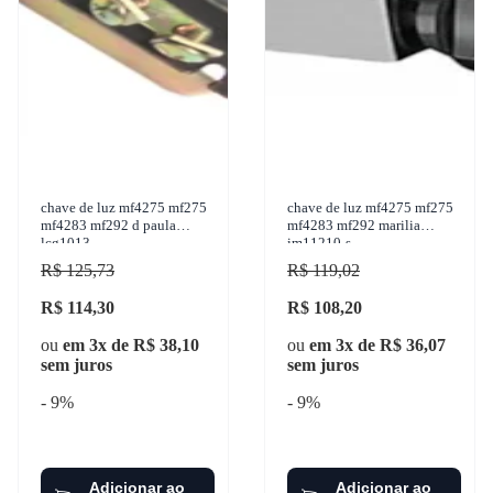
chave de luz mf4275 mf275
chave de luz mf4275 mf275
mf4283 mf292 d paula
mf4283 mf292 marilia
lcg1013
im11210-s
R$ 125,73
R$ 119,02
R$ 114,30
R$ 108,20
ou
em 3x de R$ 38,10
ou
em 3x de R$ 36,07
sem juros
sem juros
- 9%
- 9%
Adicionar ao
Adicionar ao