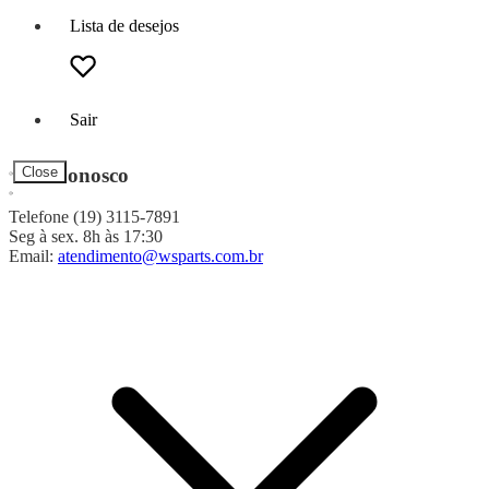
Lista de desejos
Sair
Fale Conosco
Close
Telefone (19) 3115-7891
Seg à sex. 8h às 17:30
Email:
atendimento@wsparts.com.br