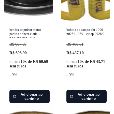
bendix impulsor motor
bobina de campo cbt 1000
partida bobcat clark
mf250 1950... cinap 0028/2
n.holand zen 1195
R$ 667,59
R$ 480,81
R$ 606,90
R$ 437,10
ou
em 10x de R$ 60,69
ou
em 10x de R$ 43,71
sem juros
sem juros
- 9%
- 9%
Adicionar ao
Adicionar ao
carrinho
carrinho