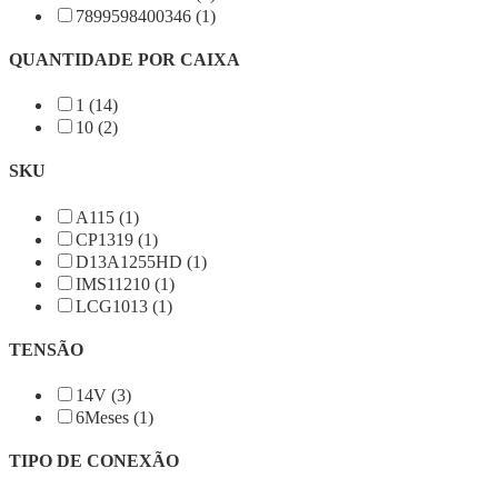
7899598400346 (1)
QUANTIDADE POR CAIXA
1 (14)
10 (2)
SKU
A115 (1)
CP1319 (1)
D13A1255HD (1)
IMS11210 (1)
LCG1013 (1)
TENSÃO
14V (3)
6Meses (1)
TIPO DE CONEXÃO