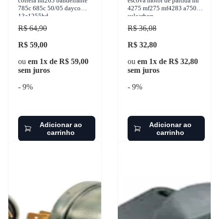
correia mf265 bandeirante
escova motor de partida mf
785c 685c 50/05 dayco
4275 mf275 mf4283 a750
13a1255hd
sulcarbon
R$ 64,90
R$ 36,08
R$ 59,00
R$ 32,80
ou
em 1x de R$ 59,00
ou
em 1x de R$ 32,80
sem juros
sem juros
- 9%
- 9%
Adicionar ao
Adicionar ao
carrinho
carrinho