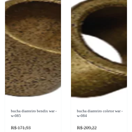
bucha dianteiro bendix war -
bucha dianteiro coletor war -
w-085
w-084
R$ 171,93
R$ 209,22