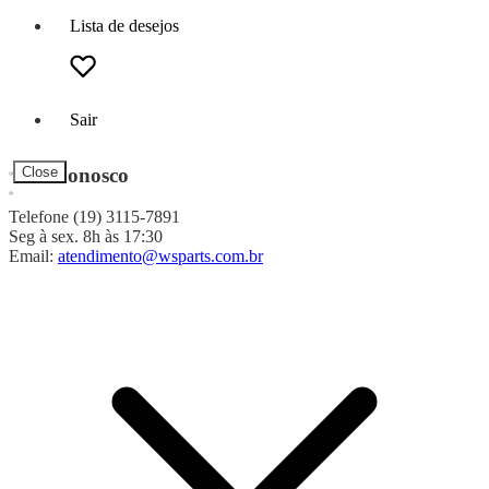
Lista de desejos
Sair
Fale Conosco
Close
Telefone (19) 3115-7891
Seg à sex. 8h às 17:30
Email:
atendimento@wsparts.com.br