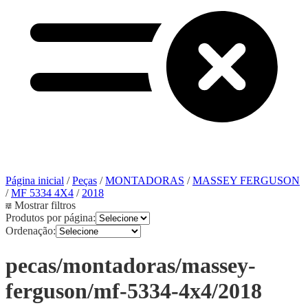
Página inicial
/
Peças
/
MONTADORAS
/
MASSEY FERGUSON
/
MF 5334 4X4
/
2018
Mostrar filtros
Produtos por página:
Ordenação:
pecas/montadoras/massey-
ferguson/mf-5334-4x4/2018