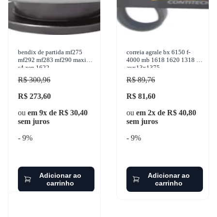
bendix de partida mf275
correia agrale bx 6150 f-
mf292 mf283 mf290 maxion
4000 mb 1618 1620 1318 -
s4 zen 1622
avx13x1375
R$ 300,96
R$ 89,76
R$ 273,60
R$ 81,60
ou
em 9x de R$ 30,40
ou
em 2x de R$ 40,80
sem juros
sem juros
- 9%
- 9%
Adicionar ao
Adicionar ao
carrinho
carrinho