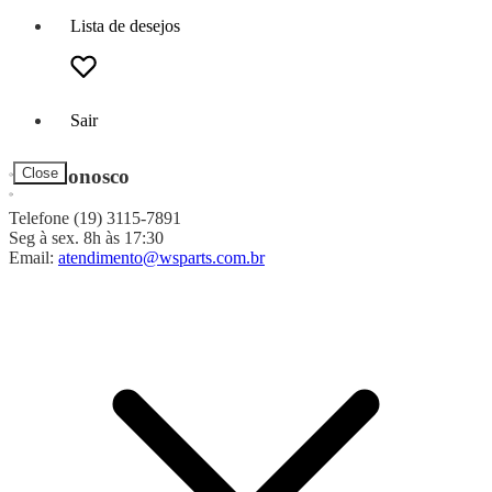
Lista de desejos
Sair
Fale Conosco
Close
Telefone (19) 3115-7891
Seg à sex. 8h às 17:30
Email:
atendimento@wsparts.com.br