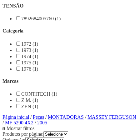
TENSÃO
7892684005760 (1)
Categoria
1972 (1)
1973 (1)
1974 (1)
1975 (1)
1976 (1)
Marcas
CONTITECH (1)
Z.M. (1)
ZEN (1)
Página inicial
/
Peças
/
MONTADORAS
/
MASSEY FERGUSON
/
MF 5290 4X2
/
2005
Mostrar filtros
Produtos por página:
Ordenação: