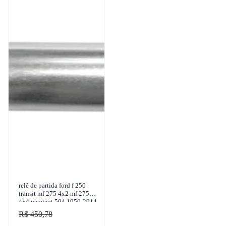
relê de partida ford f 250
transit mf 275 4x2 mf 275
4x4 peugeot 504 1950-2014
z.m. - 2-485
R$ 450,78