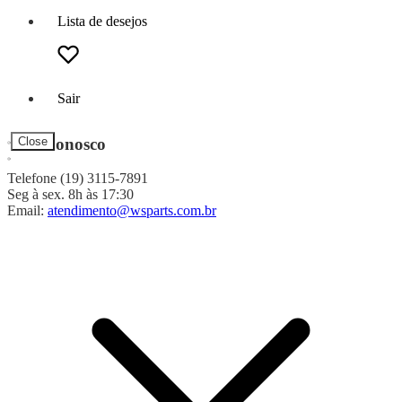
Lista de desejos
Sair
Fale Conosco
Close
Telefone (19) 3115-7891
Seg à sex. 8h às 17:30
Email:
atendimento@wsparts.com.br