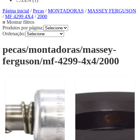
ZEN (1)
Página inicial
/
Peças
/
MONTADORAS
/
MASSEY FERGUSON
/
MF 4299 4X4
/
2000
Mostrar filtros
Produtos por página:
Ordenação:
pecas/montadoras/massey-
ferguson/mf-4299-4x4/2000