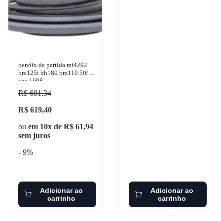
bendix de partida mf4292
bm125i bh180 bm110 50/17
zen 1698
R$ 681,34
R$ 619,40
ou
em 10x de R$ 61,94
sem juros
- 9%
Adicionar ao
Adicionar ao
carrinho
carrinho