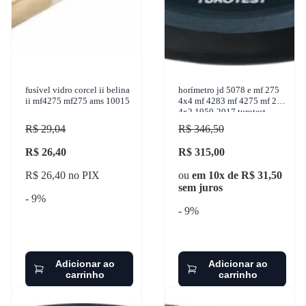
fusível vidro corcel ii belina
horímetro jd 5078 e mf 275
ii mf4275 mf275 ams 10015
4x4 mf 4283 mf 4275 mf 275
4x2 1950-2017 turotest -
300282
R$ 29,04
R$ 346,50
R$ 26,40
R$ 315,00
R$ 26,40 no PIX
ou
em 10x de R$ 31,50
sem juros
- 9%
- 9%
Adicionar ao
Adicionar ao
carrinho
carrinho