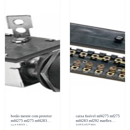
botão mestre com protetor
caixa fusível mf4275 mf275
mf4275 mf275 mf4283
mf4283 mf292 marflex
im11033-s
3455457201