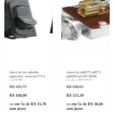
chave de luz trabalho
chave luz mf4275 mf275
(agricola) - tecla mf 275 4x4
mf4283 mf 292 50/09
-im11584
facobras 910.1013
R$ 185,79
R$ 168,63
R$ 168,90
R$ 153,30
ou
em 5x de R$ 33,78
ou
em 5x de R$ 30,66
sem juros
sem juros