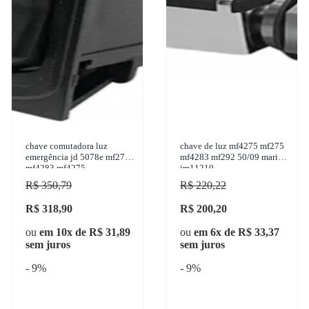
chave comutadora luz
chave de luz mf4275 mf275
emergência jd 5078e mf275
mf4283 mf292 50/09 marilia
mf4283 mf4275
im11210
R$ 350,79
R$ 220,22
R$ 318,90
R$ 200,20
ou
em 10x de R$ 31,89
ou
em 6x de R$ 33,37
sem juros
sem juros
- 9%
- 9%