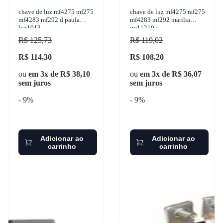
chave de luz mf4275 mf275
chave de luz mf4275 mf275
mf4283 mf292 d paula
mf4283 mf292 marilia
lcg1013
im11210-s
R$ 125,73
R$ 119,02
R$ 114,30
R$ 108,20
ou
em 3x de R$ 38,10
ou
em 3x de R$ 36,07
sem juros
sem juros
- 9%
- 9%
Adicionar ao
Adicionar ao
carrinho
carrinho