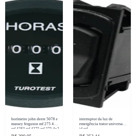
horímetro john deere 5078 e
interruptor da luz de
massey ferguson mf 275 4x4
emergência trator universal
mf 4283 mf 4275 mf 275 4x2
jd mf
1950-2017 turotest - 300285