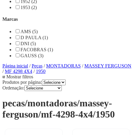
1952 (2)
1953 (2)
Marcas
AMS (5)
D PAULA (1)
DNI (5)
FACOBRAS (1)
GAUSS (3)
Página inicial
/
Peças
/
MONTADORAS
/
MASSEY FERGUSON
/
MF 4298 4X4
/
1950
Mostrar filtros
Produtos por página:
Ordenação:
pecas/montadoras/massey-
ferguson/mf-4298-4x4/1950