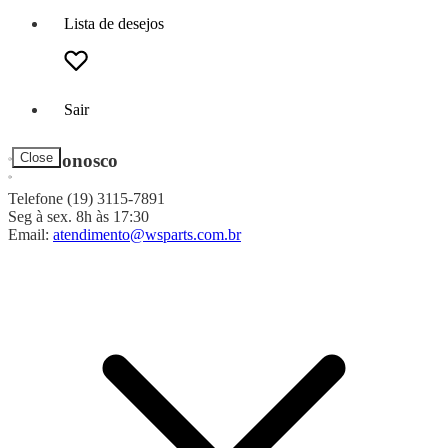
Lista de desejos
Sair
Fale Conosco
Close
Telefone (19) 3115-7891
Seg à sex. 8h às 17:30
Email:
atendimento@wsparts.com.br