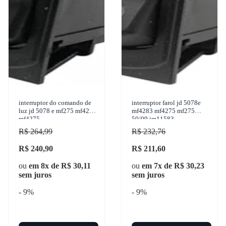
interruptor do comando de
interruptor farol jd 5078e
luz jd 5078 e mf275 mf4283
mf4283 mf4275 mf275
mf4275
50/09 im11583
R$ 264,99
R$ 232,76
R$ 240,90
R$ 211,60
ou
em 8x de R$ 30,11
ou
em 7x de R$ 30,23
sem juros
sem juros
- 9%
- 9%