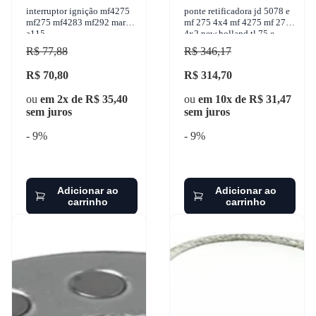
interruptor ignição mf4275
ponte retificadora jd 5078 e
mf275 mf4283 mf292 marzu
mf 275 4x4 mf 4275 mf 275
a115
4x2 new holland tl 75 e
1942-2017 gauss -
R$ 77,88
R$ 346,17
R$ 70,80
R$ 314,70
ou
em 2x de R$ 35,40
ou
em 10x de R$ 31,47
sem juros
sem juros
- 9%
- 9%
Adicionar ao
Adicionar ao
carrinho
carrinho