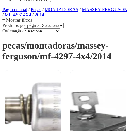
Página inicial
/
Peças
/
MONTADORAS
/
MASSEY FERGUSON
/
MF 4297 4X4
/
2014
Mostrar filtros
Produtos por página:
Ordenação:
pecas/montadoras/massey-
ferguson/mf-4297-4x4/2014