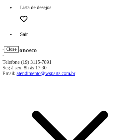
Lista de desejos
Sair
Fale Conosco
Close
Telefone (19) 3115-7891
Seg à sex. 8h às 17:30
Email:
atendimento@wsparts.com.br