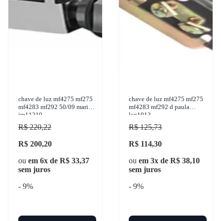
chave de luz mf4275 mf275
chave de luz mf4275 mf275
mf4283 mf292 50/09 marilia
mf4283 mf292 d paula
im11210
lcg1013
R$ 220,22
R$ 125,73
R$ 200,20
R$ 114,30
ou
em 6x de R$ 33,37
ou
em 3x de R$ 38,10
sem juros
sem juros
- 9%
- 9%