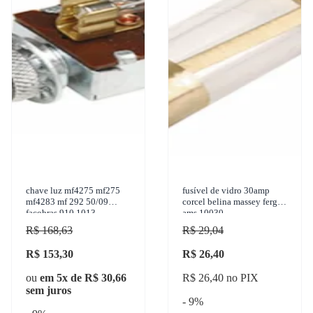
chave luz mf4275 mf275
fusível de vidro 30amp
mf4283 mf 292 50/09
corcel belina massey ferg
facobras 910.1013
ams 10030
R$ 168,63
R$ 29,04
R$ 153,30
R$ 26,40
ou
em 5x de R$ 30,66
R$ 26,40 no PIX
sem juros
- 9%