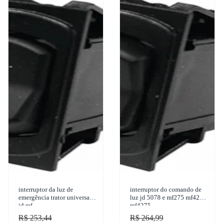
interruptor da luz de
interruptor do comando de
emergência trator universal
luz jd 5078 e mf275 mf4283
jd mf
mf4275
R$ 253,44
R$ 264,99