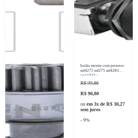
botão mestre com protetor
mf4275 mf275 mf4283
im11033-s
R$ 99,88
R$ 90,80
ou
em 3x de R$ 30,27
sem juros
- 9%