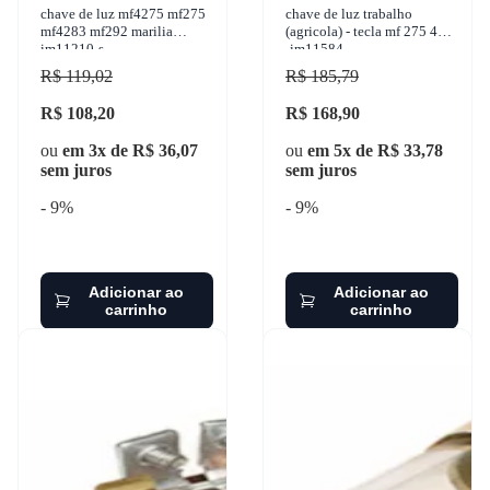
chave de luz mf4275 mf275
chave de luz trabalho
mf4283 mf292 marilia
(agricola) - tecla mf 275 4x4
im11210-s
-im11584
R$ 119,02
R$ 185,79
R$ 108,20
R$ 168,90
ou
em 3x de R$ 36,07
ou
em 5x de R$ 33,78
sem juros
sem juros
- 9%
- 9%
Adicionar ao
Adicionar ao
carrinho
carrinho