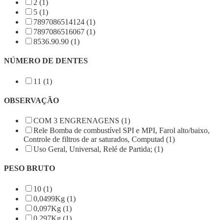
2 (1)
5 (1)
7897086514124 (1)
7897086516067 (1)
8536.90.90 (1)
NÚMERO DE DENTES
11 (1)
OBSERVAÇÃO
COM 3 ENGRENAGENS (1)
Rele Bomba de combustível SPI e MPI, Farol alto/baixo,
Controle de filtros de ar saturados, Computad (1)
Uso Geral, Universal, Relé de Partida; (1)
PESO BRUTO
10 (1)
0,0499Kg (1)
0,097Kg (1)
0,297Kg (1)