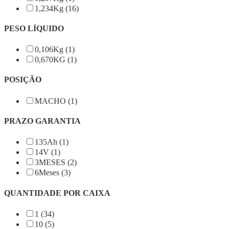
1,234Kg (16)
PESO LÍQUIDO
0,106Kg (1)
0,670KG (1)
POSIÇÃO
MACHO (1)
PRAZO GARANTIA
135Ah (1)
14V (1)
3MESES (2)
6Meses (3)
QUANTIDADE POR CAIXA
1 (34)
10 (5)