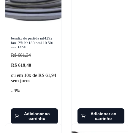
bendix de partida mf4292
bm125i bh180 bm110 50/17
zen 1698
R$ 681,34
R$ 619,40
ou
em 10x de R$ 61,94
sem juros
- 9%
Adicionar ao
Adicionar ao
carrinho
carrinho