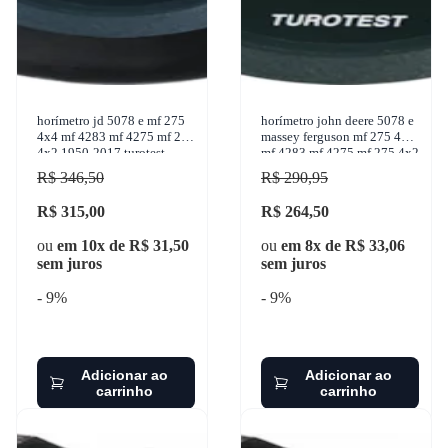
horímetro jd 5078 e mf 275
horímetro john deere 5078 e
4x4 mf 4283 mf 4275 mf 275
massey ferguson mf 275 4x4
4x2 1950-2017 turotest -
mf 4283 mf 4275 mf 275 4x2
300282
1950-2017 turotest - 300285
R$ 346,50
R$ 290,95
R$ 315,00
R$ 264,50
ou
em 10x de R$ 31,50
ou
em 8x de R$ 33,06
sem juros
sem juros
- 9%
- 9%
Adicionar ao
Adicionar ao
carrinho
carrinho