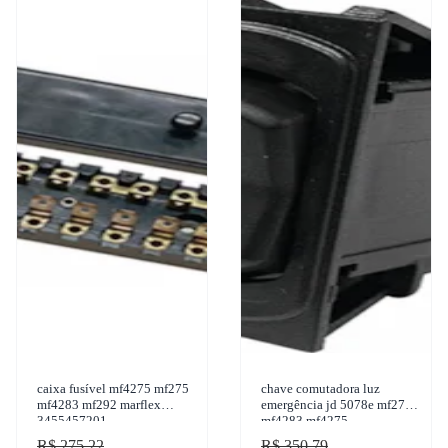
caixa fusível mf4275 mf275
chave comutadora luz
mf4283 mf292 marflex
emergência jd 5078e mf275
3455457201
mf4283 mf4275
R$ 275,22
R$ 350,79