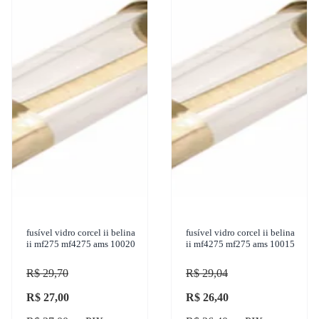
fusível vidro corcel ii belina
fusível vidro corcel ii belina
ii mf275 mf4275 ams 10020
ii mf4275 mf275 ams 10015
R$ 29,70
R$ 29,04
R$ 27,00
R$ 26,40