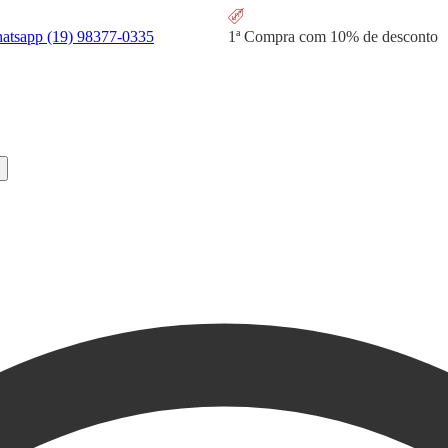
hatsapp
(19) 98377-0335
1ª Compra com
10% de desconto