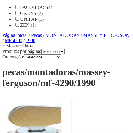
FACOBRAS (1)
GAUSS (2)
UNIFAP (1)
ZEN (1)
Página inicial
/
Peças
/
MONTADORAS
/
MASSEY FERGUSON
/
MF 4290
/
1990
Mostrar filtros
Produtos por página:
Ordenação:
pecas/montadoras/massey-
ferguson/mf-4290/1990