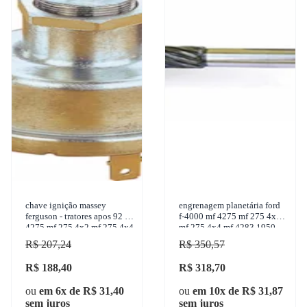
chave ignição massey
engrenagem planetária ford
ferguson - tratores apos 92 -
f-4000 mf 4275 mf 275 4x2
4275 mf 275 4x2 mf 275 4x4
mf 275 4x4 mf 4283 1950-
mf 4283 mf 292 4x4 -
2015 unifap - uf-12.222
R$ 207,24
R$ 350,57
facobras - 906.1059
R$ 188,40
R$ 318,70
ou
em 6x de R$ 31,40
ou
em 10x de R$ 31,87
sem juros
sem juros