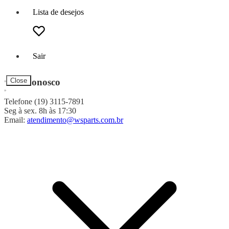
Lista de desejos
Sair
Fale Conosco
Close
Telefone (19) 3115-7891
Seg à sex. 8h às 17:30
Email:
atendimento@wsparts.com.br