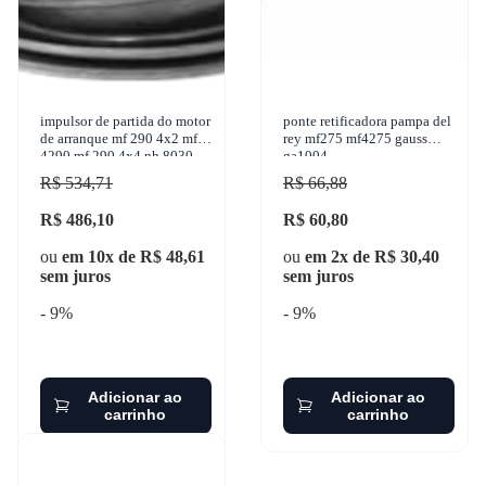
impulsor de partida do motor
ponte retificadora pampa del
de arranque mf 290 4x2 mf
rey mf275 mf4275 gauss
4290 mf 290 4x4 nh 8030
ga1004
7630 1950-2007 z
R$ 534,71
R$ 66,88
R$ 486,10
R$ 60,80
ou
em 10x de R$ 48,61
ou
em 2x de R$ 30,40
sem juros
sem juros
- 9%
- 9%
Adicionar ao
Adicionar ao
carrinho
carrinho