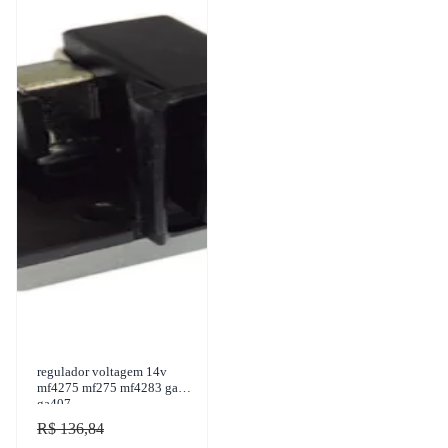
regulador voltagem 14v
mf4275 mf275 mf4283 gauss
ga407
R$ 136,84