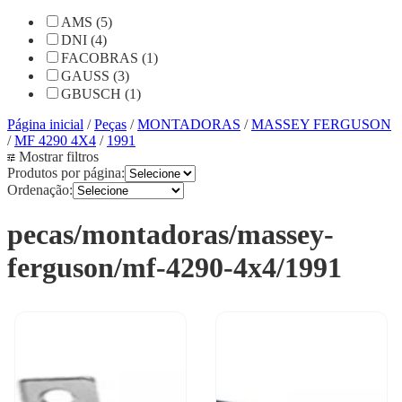
AMS (5)
DNI (4)
FACOBRAS (1)
GAUSS (3)
GBUSCH (1)
Página inicial
/
Peças
/
MONTADORAS
/
MASSEY FERGUSON
/
MF 4290 4X4
/
1991
Mostrar filtros
Produtos por página:
Ordenação:
pecas/montadoras/massey-
ferguson/mf-4290-4x4/1991