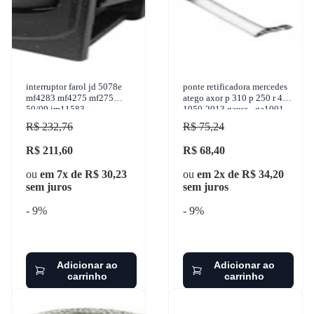
interruptor farol jd 5078e
ponte retificadora mercedes
mf4283 mf4275 mf275
atego axor p 310 p 250 r 440
50/09 im11583
1950-2013 gauss - ga1001
R$ 232,76
R$ 75,24
R$ 211,60
R$ 68,40
ou
em 7x de R$ 30,23
ou
em 2x de R$ 34,20
sem juros
sem juros
- 9%
- 9%
Adicionar ao
Adicionar ao
carrinho
carrinho