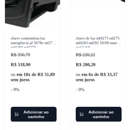
chave comutadora luz
chave de luz mf4275 mf275
emergência jd 5078e mf275
mf4283 mf292 50/09 marilia
mf4283 mf4275
im11210
R$ 350,79
R$ 220,22
R$ 318,90
R$ 200,20
ou
em 10x de R$ 31,89
ou
em 6x de R$ 33,37
sem juros
sem juros
- 9%
- 9%
Adicionar ao
Adicionar ao
carrinho
carrinho