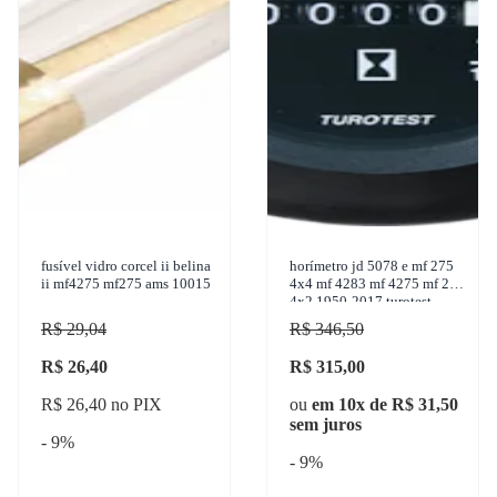
fusível vidro corcel ii belina
horímetro jd 5078 e mf 275
ii mf4275 mf275 ams 10015
4x4 mf 4283 mf 4275 mf 275
4x2 1950-2017 turotest -
300282
R$ 29,04
R$ 346,50
R$ 26,40
R$ 315,00
R$ 26,40 no PIX
ou
em 10x de R$ 31,50
sem juros
- 9%
- 9%