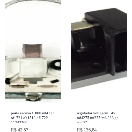
porta escova f1000 mf4275
regulador voltagem 14v
of1721 oh1519 of1722
mf4275 mf275 mf4283 gauss
11243360
ga407
R$ 42,57
R$ 136,84