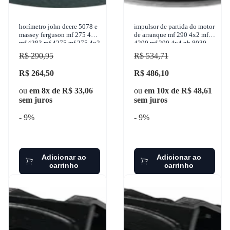
horímetro john deere 5078 e
impulsor de partida do motor
massey ferguson mf 275 4x4
de arranque mf 290 4x2 mf
mf 4283 mf 4275 mf 275 4x2
4290 mf 290 4x4 nh 8030
1950-2017 turotest - 300285
7630 1950-2007 z
R$ 290,95
R$ 534,71
R$ 264,50
R$ 486,10
ou
em 8x de R$ 33,06
ou
em 10x de R$ 48,61
sem juros
sem juros
- 9%
- 9%
Adicionar ao
Adicionar ao
carrinho
carrinho