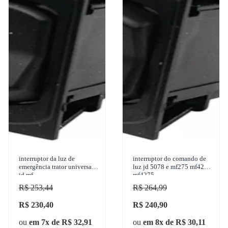
interruptor da luz de
interruptor do comando de
emergência trator universal
luz jd 5078 e mf275 mf4283
jd mf
mf4275
R$ 253,44
R$ 264,99
R$ 230,40
R$ 240,90
ou
em 7x de R$ 32,91
ou
em 8x de R$ 30,11