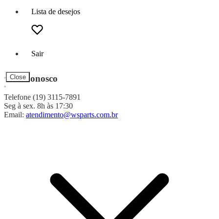
Lista de desejos
Sair
Fale Conosco
Close
Telefone (19) 3115-7891
Seg à sex. 8h às 17:30
Email:
atendimento@wsparts.com.br