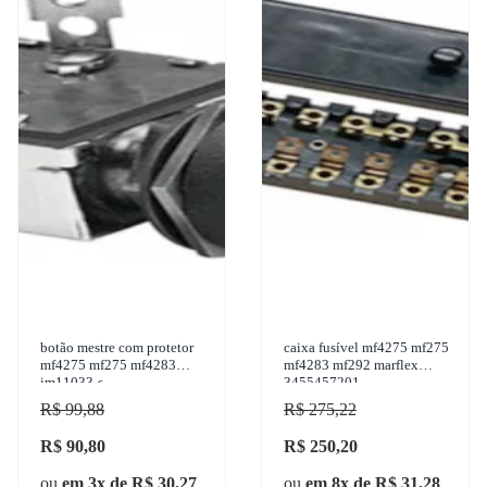
botão mestre com protetor
caixa fusível mf4275 mf275
mf4275 mf275 mf4283
mf4283 mf292 marflex
im11033-s
3455457201
R$ 99,88
R$ 275,22
R$ 90,80
R$ 250,20
ou
em 3x de R$ 30,27
ou
em 8x de R$ 31,28