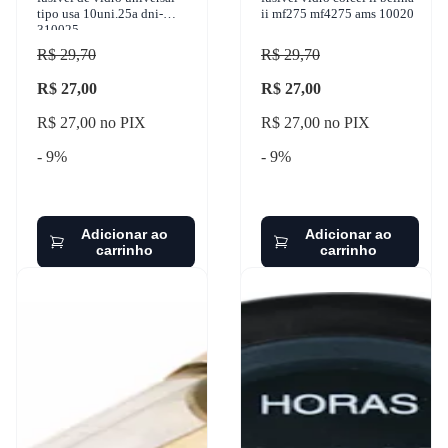
tipo usa 10uni.25a dni-
ii mf275 mf4275 ams 10020
310025
R$ 29,70
R$ 29,70
R$ 27,00
R$ 27,00
R$ 27,00 no PIX
R$ 27,00 no PIX
- 9%
- 9%
Adicionar ao
Adicionar ao
carrinho
carrinho