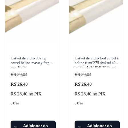
fusível de vidro 30amp
fusível de vidro ford corcel ii
corcel belina massey ferg
belina ii mf 275 4x4 mf 4275
ams 10030
mf 275 4x2 1950-2017 ams -
10010
R$ 29,04
R$ 29,04
R$ 26,40
R$ 26,40
R$ 26,40 no PIX
R$ 26,40 no PIX
- 9%
- 9%
Adicionar ao
Adicionar ao