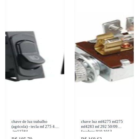
chave de luz trabalho
chave luz mf4275 mf275
(agricola) - tecla mf 275 4x4
mf4283 mf 292 50/09
-im11584
facobras 910.1013