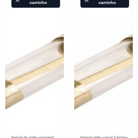
carrinho
carrinho
fusível de vidro universal
fusível vidro corcel ii belina