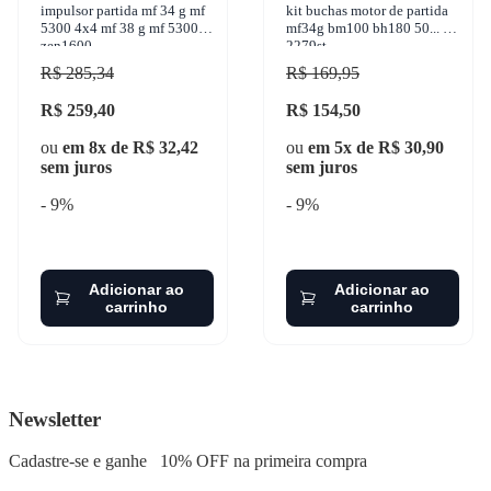
impulsor partida mf 34 g mf
kit buchas motor de partida
5300 4x4 mf 38 g mf 5300
mf34g bm100 bh180 50... w-
zen1600
2279st
R$ 285,34
R$ 169,95
R$ 259,40
R$ 154,50
ou
em 8x de R$ 32,42
ou
em 5x de R$ 30,90
sem juros
sem juros
- 9%
- 9%
Adicionar ao
Adicionar ao
carrinho
carrinho
Newsletter
Cadastre-se e ganhe
10% OFF
na primeira compra