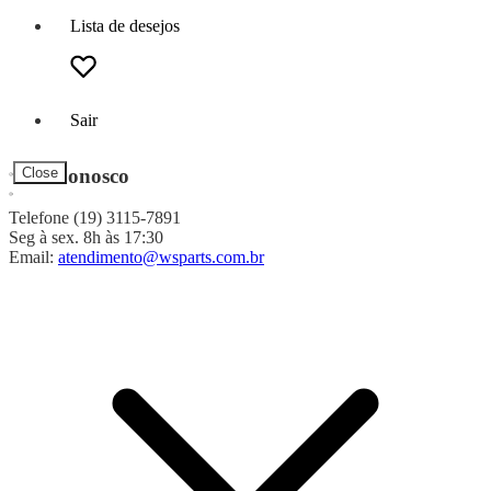
Lista de desejos
Sair
Fale Conosco
Close
Telefone (19) 3115-7891
Seg à sex. 8h às 17:30
Email:
atendimento@wsparts.com.br