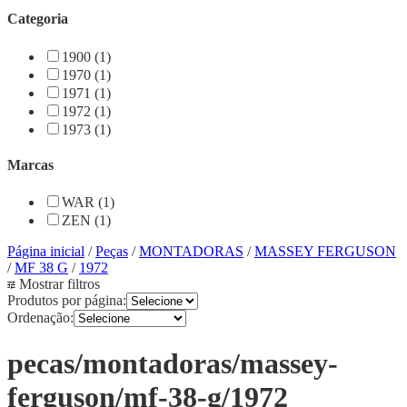
Categoria
1900 (1)
1970 (1)
1971 (1)
1972 (1)
1973 (1)
Marcas
WAR (1)
ZEN (1)
Página inicial
/
Peças
/
MONTADORAS
/
MASSEY FERGUSON
/
MF 38 G
/
1972
Mostrar filtros
Produtos por página:
Ordenação:
pecas/montadoras/massey-
ferguson/mf-38-g/1972