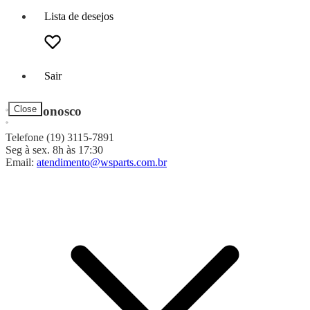
Lista de desejos
Sair
Fale Conosco
Close
Telefone (19) 3115-7891
Seg à sex. 8h às 17:30
Email:
atendimento@wsparts.com.br