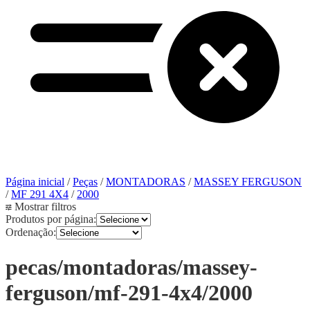
Página inicial
/
Peças
/
MONTADORAS
/
MASSEY FERGUSON
/
MF 291 4X4
/
2000
Mostrar filtros
Produtos por página:
Ordenação:
pecas/montadoras/massey-
ferguson/mf-291-4x4/2000