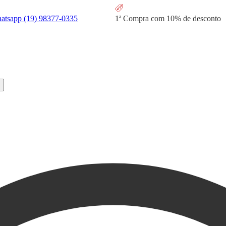
hatsapp
(19) 98377-0335
1ª Compra com
10% de desconto