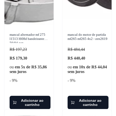
mancal alternador mf 275
mancal do motor de partida
l1513 l608d bandeirante
mf265 mf265 4x2 - zen2619
50/04 zen
R$ 197,23
R$ 484,44
R$ 179,30
R$ 440,40
ou
em 5x de R$ 35,86
ou
em 10x de R$ 44,04
sem juros
sem juros
- 9%
- 9%
Adicionar ao
Adicionar ao
carrinho
carrinho