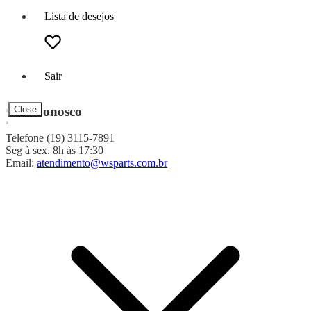
Lista de desejos
Sair
Fale Conosco
Close
Telefone (19) 3115-7891
Seg à sex. 8h às 17:30
Email:
atendimento@wsparts.com.br