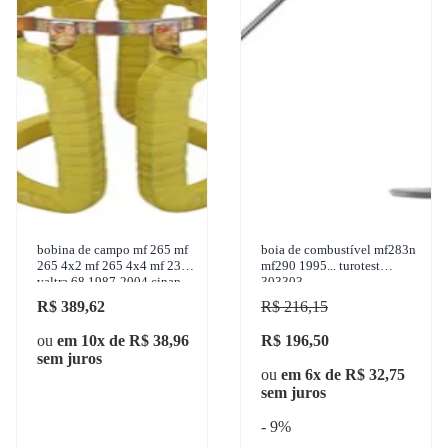
bobina de campo mf 265 mf
boia de combustível mf283n
265 4x2 mf 265 4x4 mf 235
mf290 1995... turotest
valtra 68 1987-2004 cinap -
303303
75913718
R$ 389,62
R$ 216,15
ou
em 10x de R$ 38,96
R$ 196,50
sem juros
ou
em 6x de R$ 32,75
sem juros
- 9%