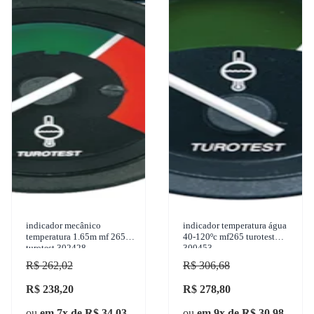
indicador mecânico
indicador temperatura água
temperatura 1.65m mf 265
40-120ºc mf265 turotest
turotest 302428
300453
R$ 262,02
R$ 306,68
R$ 238,20
R$ 278,80
ou
em 7x de R$ 34,03
ou
em 9x de R$ 30,98