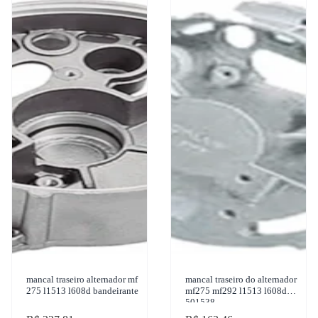
mancal traseiro alternador mf
mancal traseiro do alternador
275 l1513 l608d bandeirante
mf275 mf292 l1513 l608d
501538