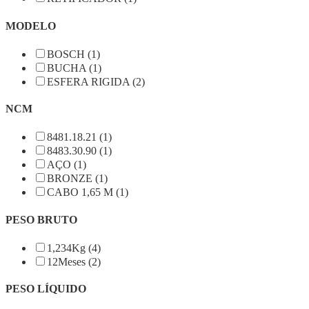
MODELO
BOSCH (1)
BUCHA (1)
ESFERA RIGIDA (2)
NCM
8481.18.21 (1)
8483.30.90 (1)
AÇO (1)
BRONZE (1)
CABO 1,65 M (1)
PESO BRUTO
1,234Kg (4)
12Meses (2)
PESO LÍQUIDO