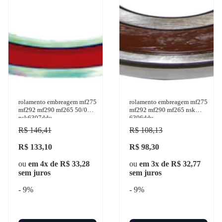
rolamento embreagem mf275
rolamento embreagem mf275
mf292 mf290 mf265 50/04
mf292 mf290 mf265 nsk
nsk6307ddu
6306ddu
R$ 146,41
R$ 108,13
R$ 133,10
R$ 98,30
ou
em 4x de R$ 33,28
ou
em 3x de R$ 32,77
sem juros
sem juros
- 9%
- 9%