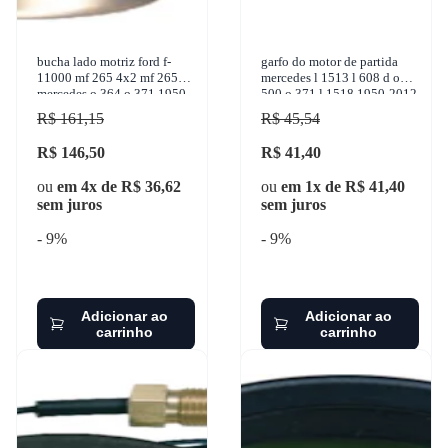
bucha lado motriz ford f-
garfo do motor de partida
11000 mf 265 4x2 mf 265
mercedes l 1513 l 608 d o
mercedes o 364 o 371 1950-
500 o 371 l 1518 1950-2012
2004 sulcarbon - sc004-s
unifap - uf - 4.404
R$ 161,15
R$ 45,54
R$ 146,50
R$ 41,40
ou
em 4x de R$ 36,62
ou
em 1x de R$ 41,40
sem juros
sem juros
- 9%
- 9%
Adicionar ao
Adicionar ao
carrinho
carrinho