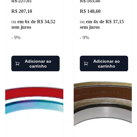
R$ 227,81
R$ 163,46
R$ 207,10
R$ 148,60
ou
em 6x de R$ 34,52
ou
em 4x de R$ 37,15
sem juros
sem juros
- 9%
- 9%
Adicionar ao
Adicionar ao
carrinho
carrinho