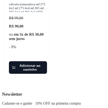
válvula termostática mf 275
4x2 mf 275 4x4 mf 265 mf
265 4x2 mf 265 4x4 1950-
2004 mte - vt278.82
R$ 99,00
R$ 90,00
ou
em 3x de R$ 30,00
sem juros
- 9%
Adicionar ao
carrinho
Newsletter
Cadastre-se e ganhe
10% OFF
na primeira compra