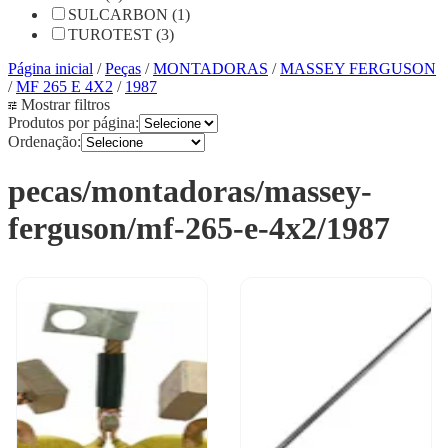
SULCARBON (1)
TUROTEST (3)
Página inicial
/
Peças
/
MONTADORAS
/
MASSEY FERGUSON
/
MF 265 E 4X2
/
1987
Mostrar filtros
Produtos por página:
Ordenação:
pecas/montadoras/massey-
ferguson/mf-265-e-4x2/1987