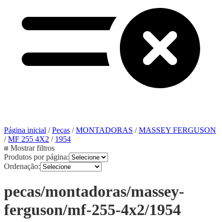
Página inicial
/
Peças
/
MONTADORAS
/
MASSEY FERGUSON
/
MF 255 4X2
/
1954
Mostrar filtros
Produtos por página:
Ordenação:
pecas/montadoras/massey-
ferguson/mf-255-4x2/1954