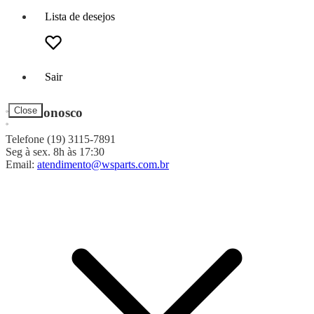
Lista de desejos
Sair
Fale Conosco
Close
Telefone (19) 3115-7891
Seg à sex. 8h às 17:30
Email:
atendimento@wsparts.com.br