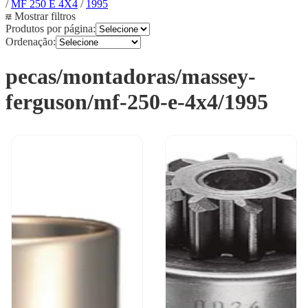
/
MF 250 E 4X4
/
1995
Mostrar filtros
Produtos por página:
Ordenação:
pecas/montadoras/massey-
ferguson/mf-250-e-4x4/1995