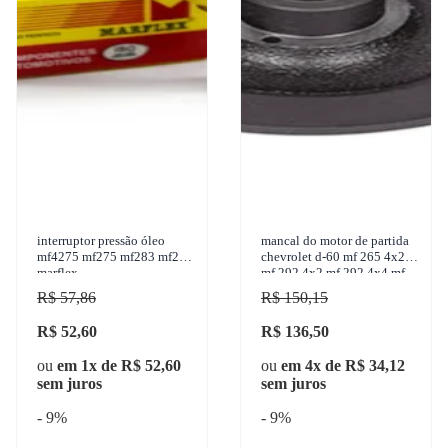
interruptor pressão óleo
mancal do motor de partida
mf4275 mf275 mf283 mf290
chevrolet d-60 mf 265 4x2
marflex
mf 292 4x2 mf 292 4x4 mf
265 1950-2004 zen - 2395
R$ 57,86
R$ 150,15
R$ 52,60
R$ 136,50
ou
em 1x de R$ 52,60
ou
em 4x de R$ 34,12
sem juros
sem juros
- 9%
- 9%