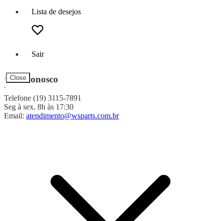
Lista de desejos
Sair
Fale Conosco
Close
Telefone (19) 3115-7891
Seg à sex. 8h às 17:30
Email:
atendimento@wsparts.com.br