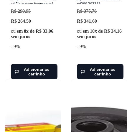
ad 7 b massey ferguson mf
mf290 302383
86 mf 250 e mf 250 e 4x4 mf
R$ 290,95
R$ 375,76
250 1950- tur
R$ 264,50
R$ 341,60
ou
em 8x de R$ 33,06
ou
em 10x de R$ 34,16
sem juros
sem juros
- 9%
- 9%
Adicionar ao
Adicionar ao
carrinho
carrinho