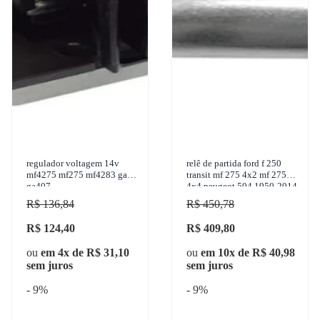
regulador voltagem 14v
relê de partida ford f 250
mf4275 mf275 mf4283 gauss
transit mf 275 4x2 mf 275
ga407
4x4 peugeot 504 1950-2014
z.m. - 2-485
R$ 136,84
R$ 450,78
R$ 124,40
R$ 409,80
ou
em 4x de R$ 31,10
ou
em 10x de R$ 40,98
sem juros
sem juros
- 9%
- 9%