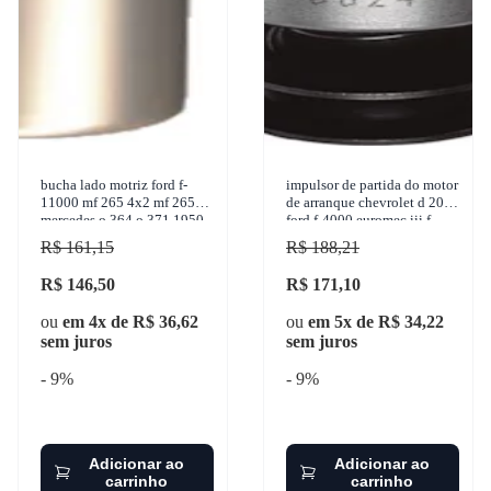
bucha lado motriz ford f-
impulsor de partida do motor
11000 mf 265 4x2 mf 265
de arranque chevrolet d 20
mercedes o 364 o 371 1950-
ford f-4000 euromec iii f-
2004 sulcarbon - sc004-s
4000 massey ferguson mf
R$ 161,15
R$ 188,21
275 4x2 mf 275
R$ 146,50
R$ 171,10
ou
em 4x de R$ 36,62
ou
em 5x de R$ 34,22
sem juros
sem juros
- 9%
- 9%
Adicionar ao
Adicionar ao
carrinho
carrinho