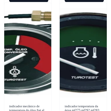
indicador mecânico de
indicador temperatura da
temperatura do óleo fiat allis
água mf275 mf292 mf283